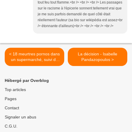
tout feu tout flamme.<br /> <br /> <br /> Les passages
sur le racisme à l'épicerie sonnent tellement vrai que
je me suis parfois demandé de quel côté était
réellement l'auteur (sa bio sur wikipédia est assez<br
/> étonnante d'ailleurs)<br /> <br /> <br /> <br />
< 18 meurtres pornos dans
La décision - Isabelle
un supermarché, suivi de
Pandazopoulos >
La baronne n'aime pas que
ça refroidisse – Philippe
Bertrand
Hébergé par Overblog
Top articles
Pages
Contact
Signaler un abus
C.G.U.