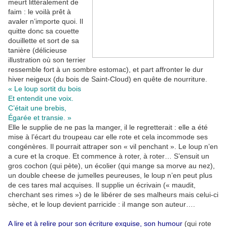
meurt littéralement de
faim : le voilà prêt à
avaler n’importe quoi. Il
quitte donc sa couette
douillette et sort de sa
tanière (délicieuse
illustration où son terrier
ressemble fort à un sombre estomac), et part affronter le dur
hiver neigeux (du bois de Saint-Cloud) en quête de nourriture.
« Le loup sortit du bois
Et entendit une voix.
C’était une brebis,
Égarée et transie. »
Elle le supplie de ne pas la manger, il le regretterait : elle a été
mise à l’écart du troupeau car elle rote et cela incommode ses
congénères. Il pourrait attraper son « vil penchant ». Le loup n’en
a cure et la croque. Et commence à roter, à roter… S’ensuit un
gros cochon (qui pète), un écolier (qui mange sa morve au nez),
un double cheese de jumelles peureuses, le loup n’en peut plus
de ces tares mal acquises. Il supplie un écrivain (« maudit,
cherchant ses rimes ») de le libérer de ses malheurs mais celui-ci
sèche, et le loup devient parricide : il mange son auteur….
A lire et à relire pour son écriture exquise, son humour
(qui rote