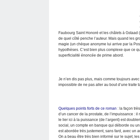
Faubourg Saint Honoré et les châlets à Gstaad 
de quel côté penche l’auteur. Mais quand les g
magie (un chèque anonyme lui arrive par la Post
hypothèses. C’est bien plus complexe que ce que
superficialité énoncée de prime abord.
Je n’en dis pas plus, mais comme toujours ave
impossible de ne pas aller au bout d’une traite ta
Quelques points forts de ce roman
: la façon tr
d’un cancer de la prostate, de l’impuissance : il
le lier ici à la puissance (de l’argent) est doubl
social, un compte en banque qui déborde ou un
est abordée très justement, sans fard, avec un a
On a beau être très bien informé sur le sujet, le