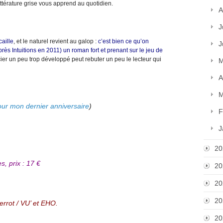
 littérature grise vous apprend au quotidien.
A
J
caille
, et le naturel revient au galop :
c’est bien ce qu’on
J
après
Intuitions
en 2011) un roman fort et prenant sur le jeu de
ncier un peu trop développé peut rebuter un peu le lecteur qui
M
A
M
our mon dernier anniversaire
)
F
J
20
, prix : 17 €
20
20
20
rrot / VU’ et EHO.
20