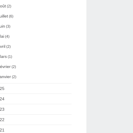
oût
(2)
uillet
(6)
uin
(3)
ai
(4)
vril
(2)
ars
(1)
évrier
(2)
anvier
(2)
25
24
23
22
21