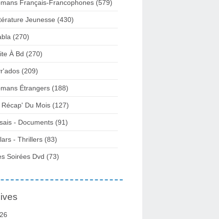
mans Français-Francophones
(579)
ttérature Jeunesse
(430)
abla
(270)
ite À Bd
(270)
vr'ados
(209)
mans Étrangers
(188)
 Récap' Du Mois
(127)
sais - Documents
(91)
lars - Thrillers
(83)
s Soirées Dvd
(73)
ives
26