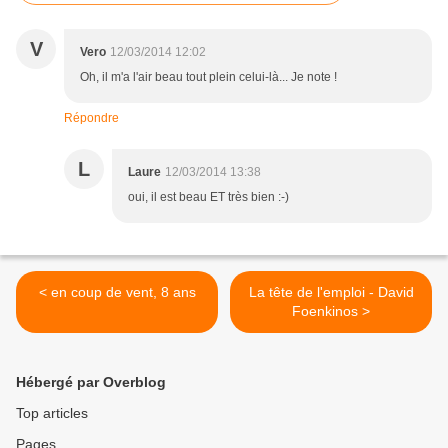
V
Vero
12/03/2014 12:02
Oh, il m'a l'air beau tout plein celui-là... Je note !
Répondre
L
Laure
12/03/2014 13:38
oui, il est beau ET très bien :-)
< en coup de vent, 8 ans
La tête de l'emploi - David
Foenkinos >
Hébergé par Overblog
Top articles
Pages