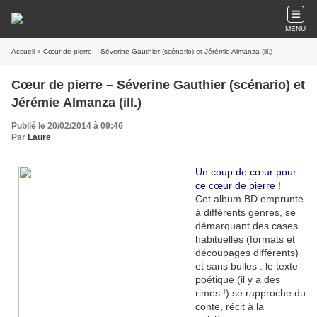
MENU
Accueil
» Cœur de pierre – Séverine Gauthier (scénario) et Jérémie Almanza (ill.)
Cœur de pierre – Séverine Gauthier (scénario) et
Jérémie Almanza (ill.)
Publié le 20/02/2014 à 09:46
Par
Laure
Un coup de cœur pour
ce cœur de pierre !
Cet album BD emprunte
à différents genres, se
démarquant des cases
habituelles (formats et
découpages différents)
et sans bulles : le texte
poétique (il y a des
rimes !) se rapproche du
conte, récit à la