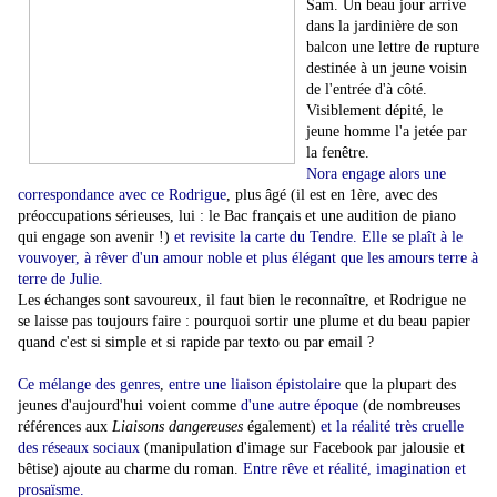
Sam. Un beau jour arrive
dans la jardinière de son
balcon une lettre de rupture
destinée à un jeune voisin
de l'entrée d'à côté.
Visiblement dépité, le
jeune homme l'a jetée par
la fenêtre.
Nora engage alors une
correspondance avec ce Rodrigue
, plus âgé (il est en 1ère, avec des
préoccupations sérieuses, lui : le Bac français et une audition de piano
qui engage son avenir !)
et revisite la carte du Tendre. Elle se plaît à le
vouvoyer, à rêver d'un amour noble et plus élégant que les amours terre à
terre de Julie.
Les échanges sont savoureux, il faut bien le reconnaître, et Rodrigue ne
se laisse pas toujours faire : pourquoi sortir une plume et du beau papier
quand c'est si simple et si rapide par texto ou par email ?
Ce mélange des genres
,
entre une liaison épistolaire
que la plupart des
jeunes d'aujourd'hui voient comme
d'une autre époque
(de nombreuses
références aux
Liaisons dangereuses
également
)
et la réalité très cruelle
des réseaux sociaux
(manipulation d'image sur Facebook par jalousie et
bêtise) ajoute au charme du roman.
Entre rêve et réalité, imagination et
prosaïsme.