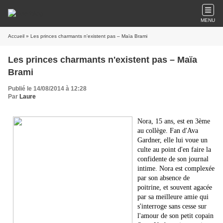
MENU
Accueil
» Les princes charmants n'existent pas – Maïa Brami
Les princes charmants n'existent pas – Maïa
Brami
Publié le 14/08/2014 à 12:28
Par
Laure
Nora, 15 ans, est en 3ème
au collège. Fan d'Ava
Gardner, elle lui voue un
culte au point d'en faire la
confidente de son journal
intime. Nora est complexée
par son absence de
poitrine, et souvent agacée
par sa meilleure amie qui
s'interroge sans cesse sur
l'amour de son petit copain