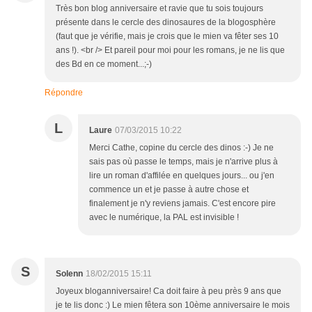
Très bon blog anniversaire et ravie que tu sois toujours
présente dans le cercle des dinosaures de la blogosphère
(faut que je vérifie, mais je crois que le mien va fêter ses 10
ans !). <br /> Et pareil pour moi pour les romans, je ne lis que
des Bd en ce moment...;-)
Répondre
L
Laure
07/03/2015 10:22
Merci Cathe, copine du cercle des dinos :-) Je ne
sais pas où passe le temps, mais je n'arrive plus à
lire un roman d'affilée en quelques jours... ou j'en
commence un et je passe à autre chose et
finalement je n'y reviens jamais. C'est encore pire
avec le numérique, la PAL est invisible !
S
Solenn
18/02/2015 15:11
Joyeux bloganniversaire! Ca doit faire à peu près 9 ans que
je te lis donc :) Le mien fêtera son 10ème anniversaire le mois