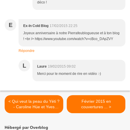
déco !
E
Ex-In Cold Blog
17/02/2015 22:25
Joyeux anniversaire à notre Pierrafeublogueuse et à ton blog
! <br /> https://www.youtube.com/watch?v=cBco_DApZVY
Répondre
L
Laure
19/02/2015 09:02
Merci pour le moment de rire en vidéo :-)
< Qui veut la peau du Yéti ?
Février 2015 en
- Caroline Hüe et Yves
couvertures ... >
Villette
Hébergé par Overblog