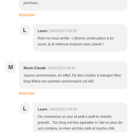
prochain...
Répondre
L
Laure
19/02/2015 09:05
Rien ne nous arrête :-) Bonne continuation à toi
aussi, je te retrouve toujours avec plaisir !
M
Marie-Claude
18/02/2015 00:43
Joyeux anniversaire, en effet! J'ai des croûtes à manger! Mon
blog fêtera son premier anniversaire cet été!
Répondre
L
Laure
19/02/2015 09:04
On commence un jour et petit à petit le chemin
grandit... Ton blog est très agréable à l’œil en plus de
son contenu, le mien est très daté et moche côté