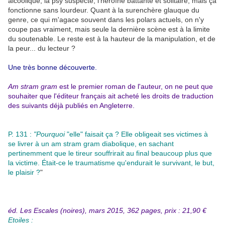
alcoolique, la psy suspecte, l'héroïne battante et solitaire, mais ça
fonctionne sans lourdeur. Quant à la surenchère glauque du
genre, ce qui m'agace souvent dans les polars actuels, on n'y
coupe pas vraiment, mais seule la dernière scène est à la limite
du soutenable. Le reste est à la hauteur de la manipulation, et de
la peur... du lecteur ?
Une très bonne découverte.
Am stram gram
est le premier roman de l'auteur, on ne peut que
souhaiter que l'éditeur français ait acheté les droits de traduction
des suivants déjà publiés en Angleterre.
P. 131 :
"Pourquoi
"elle" faisait ça ? Elle obligeait ses victimes à
se livrer à un am stram gram diabolique, en sachant
pertinemment que le tireur souffrirait au final beaucoup plus que
la victime. Était-ce le traumatisme qu'endurait le survivant, le but,
le plaisir ?
"
éd. Les Escales (noires), mars 2015, 362 pages, prix : 21,90 €
Etoiles :