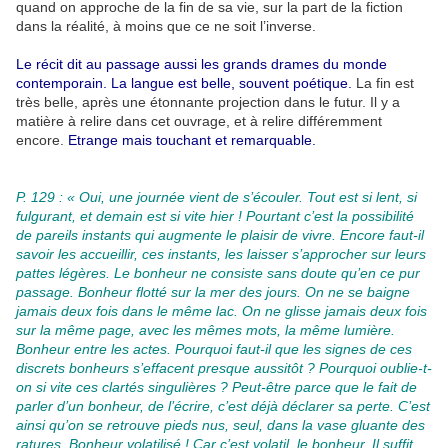
quand on approche de la fin de sa vie, sur la part de la fiction
dans la réalité, à moins que ce ne soit l’inverse.
Le récit dit au passage aussi les grands drames du monde
contemporain. La langue est belle, souvent poétique.
La fin est
très belle, après une étonnante projection dans le futur. Il y a
matière à relire dans cet ouvrage, et à relire différemment
encore.
Etrange mais touchant et remarquable.
P. 129 : « Oui, une journée vient de s’écouler. Tout est si lent, si
fulgurant, et demain est si vite hier ! Pourtant c’est la possibilité
de pareils instants qui augmente le plaisir de vivre. Encore faut-il
savoir les accueillir, ces instants, les laisser s’approcher sur leurs
pattes légères. Le bonheur ne consiste sans doute qu’en ce pur
passage. Bonheur flotté sur la mer des jours. On ne se baigne
jamais deux fois dans le même lac. On ne glisse jamais deux fois
sur la même page, avec les mêmes mots, la même lumière.
Bonheur entre les actes. Pourquoi faut-il que les signes de ces
discrets bonheurs s’effacent presque aussitôt ? Pourquoi oublie-t-
on si vite ces clartés singulières ? Peut-être parce que le fait de
parler d’un bonheur, de l’écrire, c’est déjà déclarer sa perte. C’est
ainsi qu’on se retrouve pieds nus, seul, dans la vase gluante des
ratures. Bonheur volatilisé ! Car c’est volatil, le bonheur. Il suffit