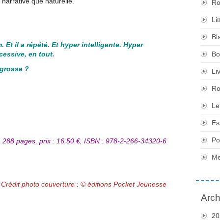
 narrative que naturelle.
Ro
Li
Bl
 Et il a répété. Et hyper intelligente. Hyper
cessive, en tout.
Bo
 grosse ?
Li
Ro
Le
Es
Po
 288 pages, prix : 16.50 €, ISBN : 978-2-266-34320-6
Me
Crédit photo couverture : © éditions Pocket Jeunesse
Arch
20