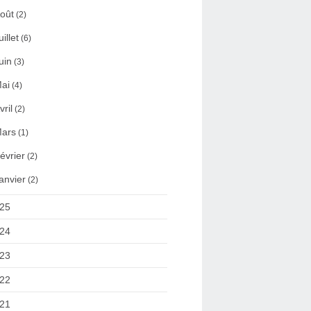
oût
(2)
uillet
(6)
uin
(3)
ai
(4)
vril
(2)
ars
(1)
évrier
(2)
anvier
(2)
25
24
23
22
21