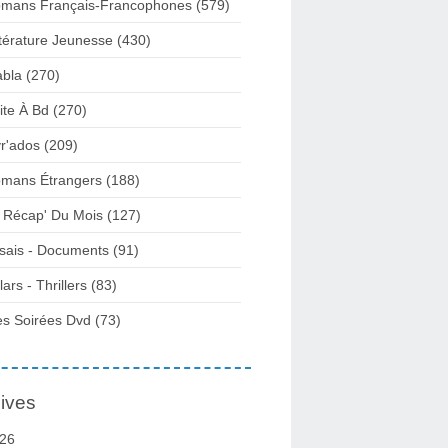
mans Français-Francophones
(579)
ttérature Jeunesse
(430)
abla
(270)
ite À Bd
(270)
vr'ados
(209)
mans Étrangers
(188)
 Récap' Du Mois
(127)
sais - Documents
(91)
lars - Thrillers
(83)
s Soirées Dvd
(73)
ives
26