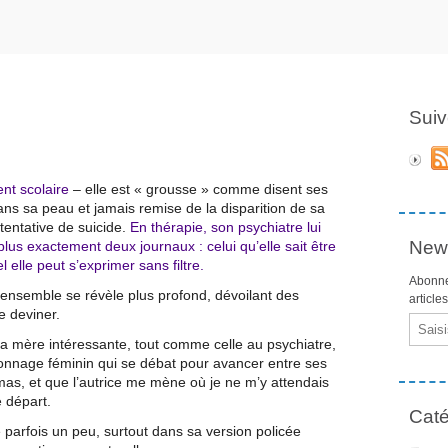
Suiv
ent scolaire
– elle est « grousse » comme disent ses
ns sa peau et jamais remise de la disparition de sa
 tentative de suicide.
En thérapie, son psychiatre lui
News
plus exactement deux journaux : celui qu’elle sait être
l elle peut s’exprimer sans filtre.
Abonne
 l’ensemble se révèle plus profond, dévoilant des
article
e deviner.
Email
 la mère intéressante, tout comme celle au psychiatre,
rsonnage féminin qui se débat pour avancer entre ses
mas, et que l’autrice me mène où je ne m’y attendais
e départ.
Caté
e parfois un peu, surtout dans sa version policée