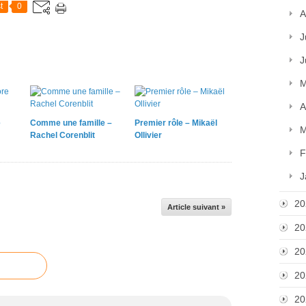
t
0
A
J
J
M
A
e
Comme une famille –
Premier rôle – Mikaël
M
Rachel Corenblit
Ollivier
F
J
20
Article suivant »
20
20
20
20