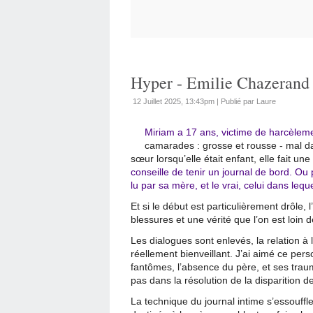
Hyper - Emilie Chazerand
12 Juillet 2025, 13:43pm
|
Publié par Laure
Miriam a 17 ans, victime de harcèlem
camarades : grosse et rousse - mal da
sœur lorsqu’elle était enfant, elle fait une
conseille de tenir un journal de bord. Ou 
lu par sa mère, et le vrai, celui dans leque
Et si le début est particulièrement drôle,
blessures et une vérité que l’on est loin d
Les dialogues sont enlevés, la relation à
réellement bienveillant. J’ai aimé ce pe
fantômes, l’absence du père, et ses trau
pas dans la résolution de la disparition d
La technique du journal intime s’essouffl