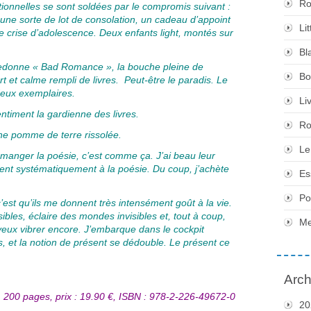
Ro
ionnelles se sont soldées par le compromis suivant :
ne sorte de lot de consolation, un cadeau d’appoint
Li
e crise d’adolescence. Deux enfants light, montés sur
Bl
fredonne « Bad Romance », la bouche pleine de
Bo
ert et calme rempli de livres. Peut-être le paradis. Le
 deux exemplaires.
Li
ntiment la gardienne des livres.
Ro
e pomme de terre rissolée.
Le
t manger la poésie, c’est comme ça. J’ai beau leur
ent systématiquement à la poésie. Du coup, j’achète
Es
Po
est qu’ils me donnent très intensément goût à la vie.
ibles, éclaire des mondes invisibles et, tout à coup,
Me
je veux vibrer encore. J’embarque dans le cockpit
 et la notion de présent se dédouble. Le présent ce
Arch
, 200 pages, prix : 19.90 €, ISBN : 978-2-226-49672-0
20