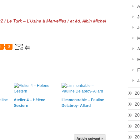
A
J
 / Le Turk – L’Usine à Merveilles / et éd. Albin Michel
J
M
t
0
A
M
F
J
20
eline
Atelier 4 – Hélène
L’immontrable – Pauline
20
Gestern
Delabroy- Allard
20
20
20
Article suivant »