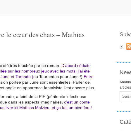
e le cœur des chats – Mathias
Suiv
’ai été très touchée par ce roman.
D’abord séduite
illée sur les nombreux jeux avec les mots, j’ai été
News
 June et Tornado (
ou Tournedos pour June !)
Entre
ssion portée par June sont essentielles. Parler de
Abonne
 cet angle en apparence fantaisiste l’est encore plus.
article
Email
ornado, atteint de la PIF (péritonite infectieuse
perdue dans les aspects imaginaires,
c’est un conte
 livre ici Mathias Malzieu, et ça fait un bien fou !
Caté