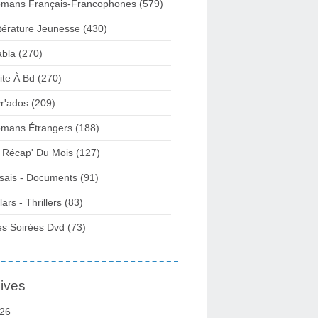
mans Français-Francophones
(579)
ttérature Jeunesse
(430)
abla
(270)
ite À Bd
(270)
vr'ados
(209)
mans Étrangers
(188)
 Récap' Du Mois
(127)
sais - Documents
(91)
lars - Thrillers
(83)
s Soirées Dvd
(73)
ives
26