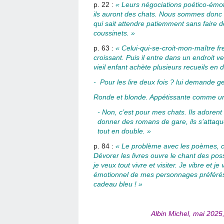
p. 22 :
« Leurs négociations poético-émot
ils auront des chats. Nous sommes donc u
qui sait attendre patiemment sans faire d
coussinets. »
p. 63 :
« Celui-qui-se-croit-mon-maître 
croissant. Puis il entre dans un endroit v
vieil enfant achète plusieurs recueils en
-
Pour les lire deux fois ? lui demande ge
Ronde et blonde. Appétissante comme un
- Non, c’est pour mes chats. Ils adoren
donner des romans de gare, ils s’attaqu
tout en double. »
p. 84 :
« Le problème avec les poèmes, c’
Dévorer les livres ouvre le chant des poss
je veux tout vivre et visiter. Je vibre et 
émotionnel de mes personnages préférés,
cadeau bleu ! »
Albin Michel, mai 2025