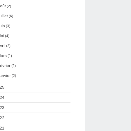
oût
(2)
uillet
(6)
uin
(3)
ai
(4)
vril
(2)
ars
(1)
évrier
(2)
anvier
(2)
25
24
23
22
21