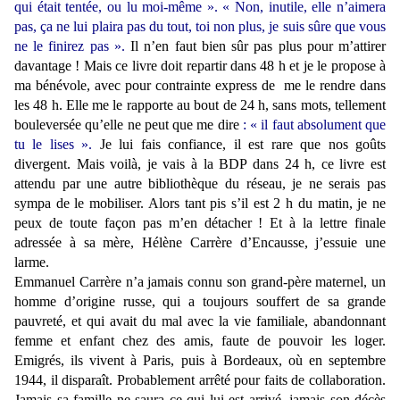
qui était tentée, ou lu moi-même ». « Non, inutile, elle n’aimera
pas, ça ne lui plaira pas du tout, toi non plus, je suis sûre que vous
ne le finirez pas ».
Il n’en faut bien sûr pas plus pour m’attirer
davantage ! Mais ce livre doit repartir dans 48 h et je le propose à
ma bénévole, avec pour contrainte express de
me le rendre dans
les 48 h. Elle me le rapporte au bout de 24 h, sans mots, tellement
bouleversée qu’elle ne peut que me dire
: « il faut absolument que
tu le lises ».
Je lui fais confiance, il est rare que nos goûts
divergent. Mais voilà, je vais à la BDP dans 24 h, ce livre est
attendu par une autre bibliothèque du réseau, je ne serais pas
sympa de le mobiliser. Alors tant pis s’il est 2 h du matin, je ne
peux de toute façon pas m’en détacher ! Et à la lettre finale
adressée à sa mère, Hélène Carrère d’Encausse, j’essuie une
larme.
Emmanuel Carrère n’a jamais connu son grand-père maternel, un
homme d’origine russe, qui a toujours souffert de sa grande
pauvreté, et qui avait du mal avec la vie familiale, abandonnant
femme et enfant chez des amis, faute de pouvoir les loger.
Emigrés, ils vivent à Paris, puis à Bordeaux, où en septembre
1944, il disparaît. Probablement arrêté pour faits de collaboration.
Jamais sa famille ne saura ce qui lui est arrivé, jamais son décès