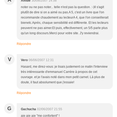
Amibe
30/06/2007 14:58
noter ou ne pas noter... telle n'est pas la question. :-)Il s'agit
plutôt de dire si on a aimé ou pas.A 5, c'est un livre que l'on
recommande chaudement au lecteurA 4, que l'on conseillerait
bienetc.Après, chaque sensibilité est différente. Et les lecteurs
peuvent ne pas aimer.Et puis, effectivement, un 5/5 parle plus
qu'un long discours.Merci pour votre site. J'y reviendrai.
Répondre
V
Vero
06/06/2007 12:31
Hasard, me direz-vous: je lisais justement ce matin l'interview
très intéressante d'emmanuel Carrère à propos de cet
ouvrage. et je l'avais noté dans mon petit carnet. Là plus de
doute, il faut absolument que j'essaie!
Répondre
G
Gachucha
02/06/2007 21:55
aie aie aie "me confortent" !