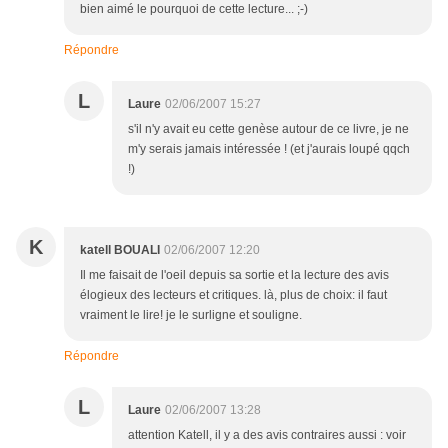
bien aimé le pourquoi de cette lecture... ;-)
Répondre
L
Laure
02/06/2007 15:27
s'il n'y avait eu cette genèse autour de ce livre, je ne
m'y serais jamais intéressée ! (et j'aurais loupé qqch
!)
K
katell BOUALI
02/06/2007 12:20
Il me faisait de l'oeil depuis sa sortie et la lecture des avis
élogieux des lecteurs et critiques. là, plus de choix: il faut
vraiment le lire! je le surligne et souligne.
Répondre
L
Laure
02/06/2007 13:28
attention Katell, il y a des avis contraires aussi : voir