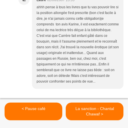
Laure
02/06/2007 13:33
ahhh pense à tous les livres que tu vas pouvoir lire si
la position allongée t'est prescrite (bon c'est facile à
dire, je n'ai jamais connu cette obligation)je
comprends ton avis Karine, il est exactement comme
celui de ma lectrice très déçue à la bibliothèque.
C'est vrai que Carrère fait enfant gâté dans ce
bouquin, mais il l'assume pleinement et le reconnaît
dans son récit. J'ai trouvé la nouvelle érotique (et son
usage) originale et inattendue... Quand aux
passages en Russie, ben oui, chez moi, c'est
typiquement ce qui ne m'intéresse pas...Enfin il
semblerait que ce livre ne laisse pas tiède : soit on
adore, soit on déteste !Mais c'est intéressant de
pouvoir confronter ses points de vue...
< Pause café
La sanction - Chantal
Chawaf >