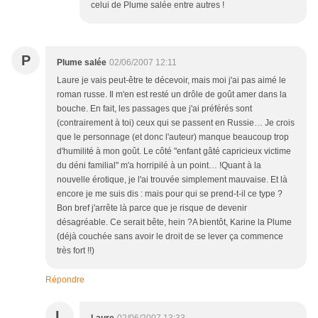
celui de Plume salée entre autres !
P
Plume salée
02/06/2007 12:11
Laure je vais peut-être te décevoir, mais moi j'ai pas aimé le
roman russe. Il m'en est resté un drôle de goût amer dans la
bouche. En fait, les passages que j'ai préférés sont
(contrairement à toi) ceux qui se passent en Russie… Je crois
que le personnage (et donc l'auteur) manque beaucoup trop
d'humilité à mon goût. Le côté "enfant gâté capricieux victime
du déni familial" m'a horripilé à un point… !Quant à la
nouvelle érotique, je l'ai trouvée simplement mauvaise. Et là
encore je me suis dis : mais pour qui se prend-t-il ce type ?
Bon bref j'arrête là parce que je risque de devenir
désagréable. Ce serait bête, hein ?A bientôt, Karine la Plume
(déjà couchée sans avoir le droit de se lever ça commence
très fort !!)
Répondre
L