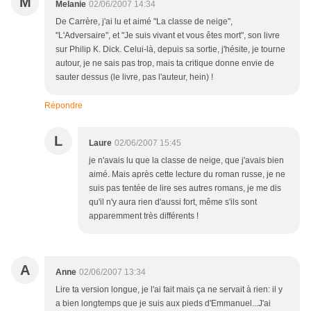
M
Melanie
02/06/2007 14:34
De Carrère, j'ai lu et aimé "La classe de neige",
"L'Adversaire", et "Je suis vivant et vous êtes mort", son livre
sur Philip K. Dick. Celui-là, depuis sa sortie, j'hésite, je tourne
autour, je ne sais pas trop, mais ta critique donne envie de
sauter dessus (le livre, pas l'auteur, hein) !
Répondre
L
Laure
02/06/2007 15:45
je n'avais lu que la classe de neige, que j'avais bien
aimé. Mais après cette lecture du roman russe, je ne
suis pas tentée de lire ses autres romans, je me dis
qu'il n'y aura rien d'aussi fort, même s'ils sont
apparemment très différents !
A
Anne
02/06/2007 13:34
Lire ta version longue, je l'ai fait mais ça ne servait à rien: il y
a bien longtemps que je suis aux pieds d'Emmanuel...J'ai