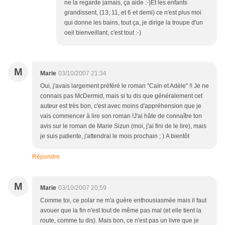
ne la regarde jamais, ça aide :-)Et les enfants
grandissent, (13; 11, et 6 et demi) ce n'est plus moi
qui donne les bains, tout ça, je dirige la troupe d'un
oeil bienveillant, c'est tout :-)
M
Marie
03/10/2007 21:34
Oui, j'avais largement préféré le roman "Caïn et Adèle" !! Je ne
connais pas McDermid, mais si tu dis que généralement cet
auteur est très bon, c'est avec moins d'appréhension que je
vais commencer à lire son roman !J'ai hâte de connaître ton
avis sur le roman de Marie Sizun (moi, j'ai fini de le lire), mais
je suis patiente, j'attendrai le mois prochain ; ) A bientôt
Répondre
M
Marie
03/10/2007 20:59
Comme toi, ce polar ne m'a guère enthousiasmée mais il faut
avouer que la fin n'est tout de même pas mal (et elle tient la
route, comme tu dis). Mais bon, ce n'est pas un livre que je