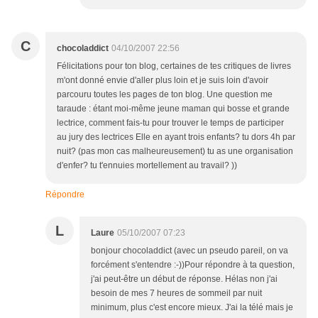
C
chocoladdict
04/10/2007 22:56
Félicitations pour ton blog, certaines de tes critiques de livres
m'ont donné envie d'aller plus loin et je suis loin d'avoir
parcouru toutes les pages de ton blog. Une question me
taraude : étant moi-même jeune maman qui bosse et grande
lectrice, comment fais-tu pour trouver le temps de participer
au jury des lectrices Elle en ayant trois enfants? tu dors 4h par
nuit? (pas mon cas malheureusement) tu as une organisation
d'enfer? tu t'ennuies mortellement au travail? ))
Répondre
L
Laure
05/10/2007 07:23
bonjour chocoladdict (avec un pseudo pareil, on va
forcément s'entendre :-))Pour répondre à ta question,
j'ai peut-être un début de réponse. Hélas non j'ai
besoin de mes 7 heures de sommeil par nuit
minimum, plus c'est encore mieux. J'ai la télé mais je