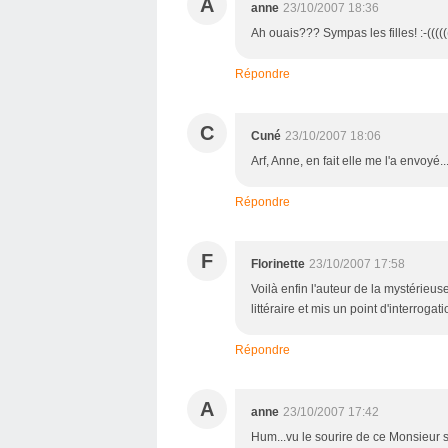
A
anne
23/10/2007 18:36
Ah ouais??? Sympas les filles! :-(((((
Répondre
C
Cuné
23/10/2007 18:06
Arf, Anne, en fait elle me l'a envoyé...
Répondre
F
Florinette
23/10/2007 17:58
Voilà enfin l'auteur de la mystérieu
littéraire et mis un point d'interrogat
Répondre
A
anne
23/10/2007 17:42
Hum...vu le sourire de ce Monsieur s