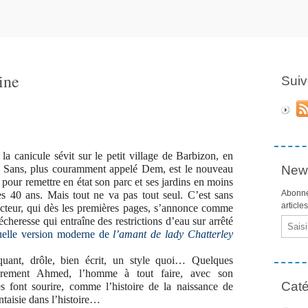
ine
Suiv
, la canicule sévit sur le petit village de Barbizon, en
m Sans, plus couramment appelé Dem, est le nouveau
News
our remettre en état son parc et ses jardins en moins
Abonne
es 40 ans. Mais tout ne va pas tout seul. C’est sans
article
cteur, qui dès les premières pages, s’annonce comme
eresse qui entraîne des restrictions d’eau sur arrêté
Email
uelle version moderne de
l’amant de lady Chatterley
uant, drôle, bien écrit, un style quoi… Quelques
lièrement Ahmed, l’homme à tout faire, avec son
Caté
es font sourire, comme l’histoire de la naissance de
ntaisie dans l’histoire…