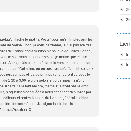
20
20
ue quelqu'un lâche le mot "la Poste" pour qu'enfin pleuvent les
Lien
re de Voline... bon, je vous pardonne, je n'ai pas été très
ivres de France est la version mensuelle de Livres Hebdo,
In
vers le site, vous le connaissez, et je trouve que ce site
uoi. Alors je fais court et résume la version publique : un
In
anchir au tarif Colissimo ou en postlivre préaffranchi, soit aux
 postiers sympas et les automates continueront de vous le
ant de 1.30 à 3.90 je crois selon le poids, mais ils n'ont
me si certains le font encore, même s'ils n'ont pas le droit,
 nous, blogueuses habituées à nous échanger des livres par
es, éditeurs et professionnels du livre en général est bien
ncière de ces métiers. J'ai signé la pétition, là :
petition/?petition=3