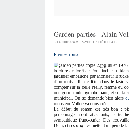
Garden-parties - Alain Vol
21 Octobre 2007, 18:34pm
|
Publié par Laure
Premier roman
Juillet 1976
bordure de forêt de Fontainebleau. Ide
jardinier embauché par Monsieur Brucke p
d’un mois, afin de fêter dans le faste s
compter sur la belle Nelly, femme du do
une gourmande nymphomane, et sur la séch
municipal. On se demande bien alors
q
monsieur Voline va nous créer…
Le début du roman est très bon : piq
personnages sont attachants, particu
sympathique franc-parler. Des trouvaill
Dem, et ses origines mettent un peu de fa