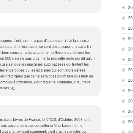
20
20
20
20
gnes, c'est qu'on n'a pas d'automate ;-) J'ai la chance
is quand il n'est pas là, ce sont des discussions sans fin
20
 bien conscients du problème : la théorie qui dit que les
ou 500 g (je ne sais plus !) et la nouvelle règle qui dit qu'un
20
excuse est que les machines automatisées qui traitent les
20
er les enveloppes bulles épaisses qui sont alors gérées
eur rétorques que ce ne serait pas plutôt une question de
20
ompliqué c't'histoire. Pour régler le problème, il faut faire
uses ;-)))
20
20
20
 paru dans Livres de France, le N°310, d'Octobre 2007, une
20
rrais absolument pas consulter si Miss Laure ne me
tout à fait sympathiquement, c'est vrai, les articles qui
20