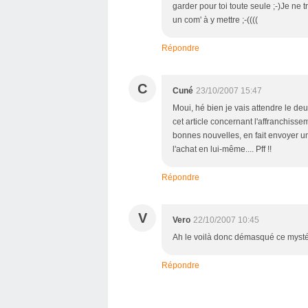
garder pour toi toute seule ;-)Je ne t
un com' à y mettre ;-((((
Répondre
C
Cuné
23/10/2007 15:47
Moui, hé bien je vais attendre le deu
cet article concernant l'affranchiss
bonnes nouvelles, en fait envoyer u
l'achat en lui-même.... Pff !!
Répondre
V
Vero
22/10/2007 10:45
Ah le voilà donc démasqué ce mystér
Répondre