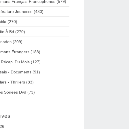
mans Français-Francophones
(579)
ttérature Jeunesse
(430)
abla
(270)
ite À Bd
(270)
vr'ados
(209)
mans Étrangers
(188)
 Récap' Du Mois
(127)
sais - Documents
(91)
lars - Thrillers
(83)
s Soirées Dvd
(73)
ives
26