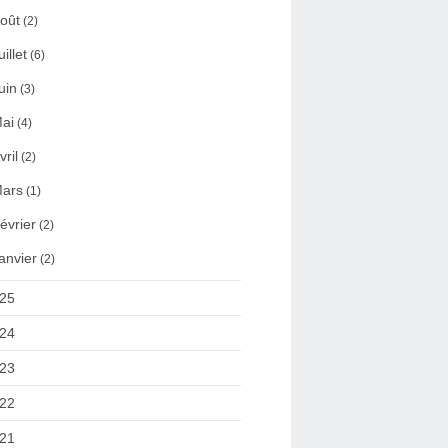
oût
(2)
uillet
(6)
uin
(3)
ai
(4)
vril
(2)
ars
(1)
évrier
(2)
anvier
(2)
25
24
23
22
21