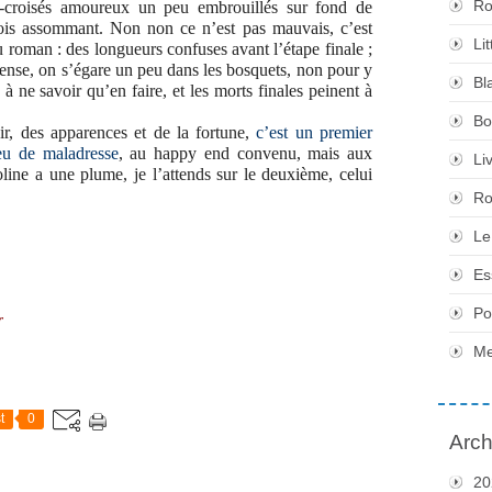
Ro
s-croisés amoureux un peu embrouillés sur fond de
fois assommant. Non non ce n’est pas mauvais, c’est
Li
u roman : des longueurs confuses avant l’étape finale ;
pense, on s’égare un peu dans les bosquets, non pour y
Bl
 à ne savoir qu’en faire, et les morts finales peinent à
Bo
r, des apparences et de la fortune,
c’est un premier
eu de maladresse
, au happy end convenu, mais aux
Li
ine a une plume, je l’attends sur le deuxième, celui
Ro
Le
Es
Po
r
Me
t
0
Arch
20