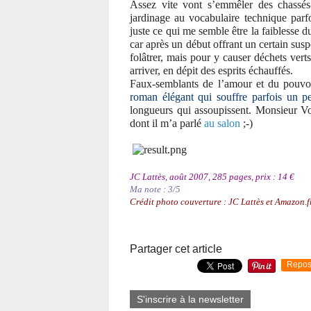
Assez vite vont s’emmêler des chassé
jardinage au vocabulaire technique par
juste ce qui me semble être la faiblesse d
car après un début offrant un certain sus
folâtrer, mais pour y causer déchets verts
arriver, en dépit des esprits échauffés.
Faux-semblants de l’amour et du pouvoi
roman élégant qui souffre parfois un p
longueurs qui assoupissent. Monsieur Vol
dont il m’a parlé
au salon
;-)
JC Lattès, août 2007, 285 pages, prix : 14 €
Ma note : 3/5
Crédit photo couverture : JC Lattès et Amazon.f
Partager cet article
Repos
S'inscrire à la newsletter