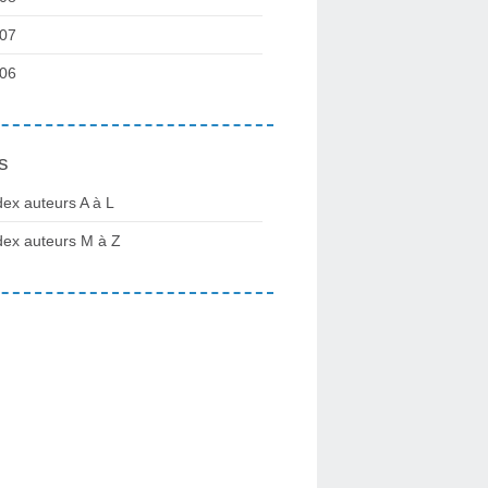
07
06
s
dex auteurs A à L
dex auteurs M à Z