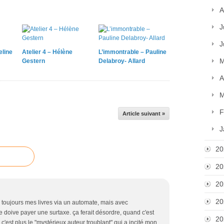
A
J
J
eline
Atelier 4 – Hélène
L’immontrable – Pauline
M
Gestern
Delabroy- Allard
A
M
F
Article suivant »
J
20
20
20
20
s toujours mes livres via un automate, mais avec
e doive payer une surtaxe. ça ferait désordre, quand c'est
20
c'est plus le "mystérieux auteur troublant" qui a incité mon