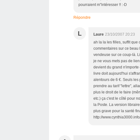
pourraient m"intéresser !! :-D
Répondre
L
Laure
23/10/2007 20:23
ah la la les filles, suffit q
commentaires sur ce beau liv
vendeuse sur ce coup-là. L
je ne vous mets pas de lien 
devient du grand n'importe q
livre doit aujourd'hui s'affr
alentours de 6 €. Seuls les
prendre au tarif "lettre", all
plus le droit de le faire (mê
etc.) ça c'est le côté pour
la Poste. La version librair
plus grave pour la santé fina
http://www.cynthia3000.info/