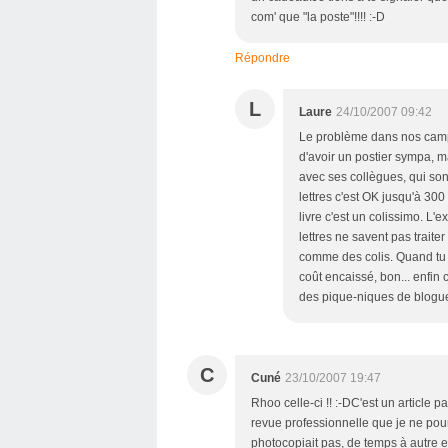
com' que "la poste"!!!! :-D
Répondre
L
Laure
24/10/2007 09:42
Le problème dans nos campa
d'avoir un postier sympa, ma
avec ses collègues, qui sont
lettres c'est OK jusqu'à 300 
livre c'est un colissimo. L'
lettres ne savent pas trait
comme des colis. Quand tu l
coût encaissé, bon... enfin c
des pique-niques de blogue
C
Cuné
23/10/2007 19:47
Rhoo celle-ci !! :-DC'est un article
revue professionnelle que je ne pou
photocopiait pas, de temps à autre et 