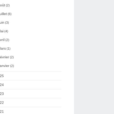
oût
(2)
uillet
(6)
uin
(3)
ai
(4)
vril
(2)
ars
(1)
évrier
(2)
anvier
(2)
25
24
23
22
21