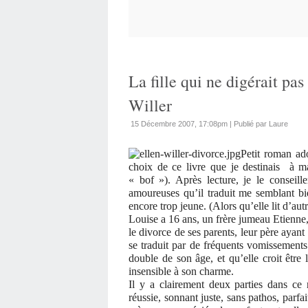
La fille qui ne digérait pas
Willer
15 Décembre 2007, 17:08pm
|
Publié par Laure
Petit roman ad
choix de ce livre que je destinais
à ma 
« bof »). Après lecture, je le conseille
amoureuses qu’il traduit me semblant bi
encore trop jeune. (Alors qu’elle lit d’aut
Louise a 16 ans, un frère jumeau Etienne, e
le divorce de ses parents, leur père ayant
se traduit par de fréquents vomissements
double de son âge, et qu’elle croit être
insensible à son charme.
Il y a clairement deux parties dans ce r
réussie, sonnant juste, sans pathos, parfa