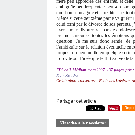
mère peu appréciée des enfants, et celle
ambiguïté peu fréquente : peut-on partag
que Louise imagine et la réalité… et tout e
Même si cette deuxième partie va guérir L
celui terni par le divorce de ses parents, 
livre sur le divorce vu par des adolesce
premier amour et toutes les émotions qu
question. Je me suis donc sentie, de p
l’ambiguïté sur la relation éventuelle ent
propos, un peu inutile en quelque sorte, 
trop vite sur l’idée que le flirt sauve de 
EDL coll. Médium, mars 2007, 137 pages, prix :
Ma note : 3/5
Crédit photo couverture : Ecole des Loisirs et 
Partager cet article
Repos
S'inscrire à la newsletter