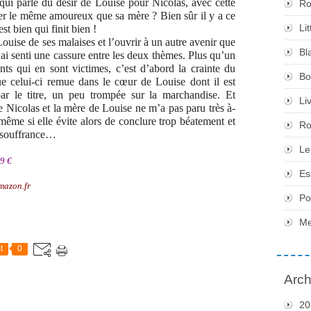
 qui parle du désir de Louise pour Nicolas, avec cette
Ro
er le même amoureux que sa mère ? Bien sûr il y a ce
Li
st bien qui finit bien !
ouise de ses malaises et l’ouvrir à un autre avenir que
Bl
j’ai senti une cassure entre les deux thèmes. Plus qu’un
nts qui en sont victimes, c’est d’abord la crainte du
Bo
e celui-ci remue dans le cœur de Louise dont il est
ar le titre, un peu trompée sur la marchandise. Et
Li
re Nicolas et la mère de Louise ne m’a pas paru très à-
même si elle évite alors de conclure trop béatement et
Ro
la souffrance…
Le
 9 €
Es
Amazon.fr
Po
Me
t
0
Arch
20