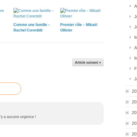
A
J
e
Comme une famille –
Premier rôle – Mikaël
J
Rachel Corenblit
Ollivier
M
A
M
Article suivant »
F
J
20
20
20
l n'y a aucune urgence !
20
20