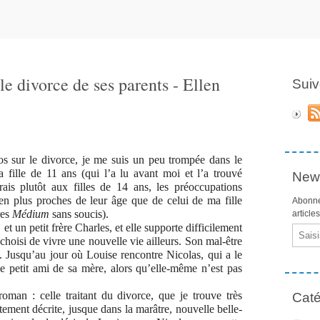
 le divorce de ses parents - Ellen
Suiv
os sur le divorce, je me suis un peu trompée dans le
fille de 11 ans (qui l’a lu avant moi et l’a trouvé
News
rais plutôt aux filles de 14 ans, les préoccupations
en plus proches de leur âge que de celui de ma fille
Abonne
res
Médium
sans soucis).
article
t un petit frère Charles, et elle supporte difficilement
Email
 choisi de vivre une nouvelle vie ailleurs. Son mal-être
. Jusqu’au jour où Louise rencontre Nicolas, qui a le
 le petit ami de sa mère, alors qu’elle-même n’est pas
oman : celle traitant du divorce, que je trouve très
Caté
itement décrite, jusque dans la marâtre, nouvelle belle-