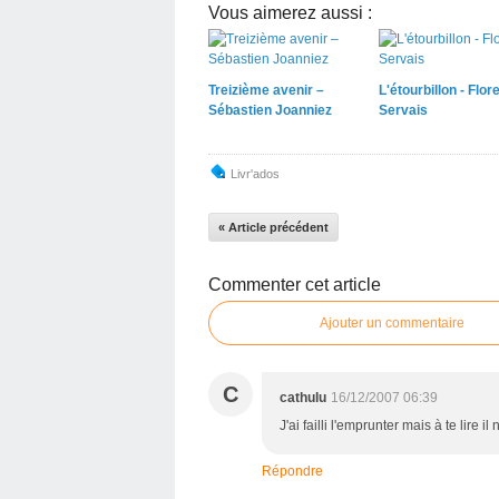
Vous aimerez aussi :
Treizième avenir –
L'étourbillon - Flor
Sébastien Joanniez
Servais
Livr'ados
« Article précédent
Commenter cet article
Ajouter un commentaire
C
cathulu
16/12/2007 06:39
J'ai failli l'emprunter mais à te lire i
Répondre