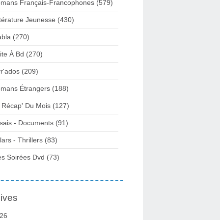
mans Français-Francophones
(579)
ttérature Jeunesse
(430)
abla
(270)
ite À Bd
(270)
vr'ados
(209)
mans Étrangers
(188)
 Récap' Du Mois
(127)
sais - Documents
(91)
lars - Thrillers
(83)
s Soirées Dvd
(73)
ives
26