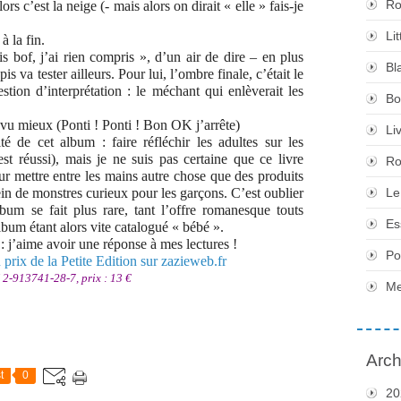
Ro
lors c’est la neige (- mais alors on dirait « elle » fais-je
Li
 la fin.
is bof, j’ai rien compris », d’un air de dire – en plus
Bl
 va tester ailleurs. Pour lui, l’ombre finale, c’était le
tion d’interprétation : le méchant qui enlèverait les
Bo
 vu mieux (Ponti ! Ponti ! Bon OK j’arrête)
Li
é de cet album : faire réfléchir les adultes sur les
’est réussi), mais je ne suis pas certaine que ce livre
Ro
eur mettre entre les mains autre chose que des produits
ein de monstres curieux pour les garçons. C’est oublier
Le
bum se fait plus rare, tant l’offre romanesque touts
Es
album étant alors vite catalogué « bébé ».
 j’aime avoir une réponse à mes lectures !
Po
u prix de la Petite Edition sur zazieweb.fr
N 2-913741-28-7, prix : 13 €
Me
Arch
t
0
20