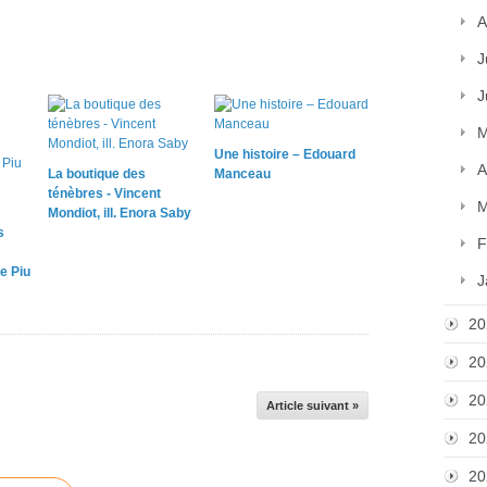
A
J
J
M
Une histoire – Edouard
A
La boutique des
Manceau
ténèbres - Vincent
M
Mondiot, ill. Enora Saby
s
F
e Piu
J
20
20
20
Article suivant »
20
20