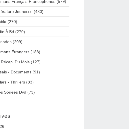
mans Français-Francophones
(579)
ttérature Jeunesse
(430)
abla
(270)
ite À Bd
(270)
vr'ados
(209)
mans Étrangers
(188)
 Récap' Du Mois
(127)
sais - Documents
(91)
lars - Thrillers
(83)
s Soirées Dvd
(73)
ives
26