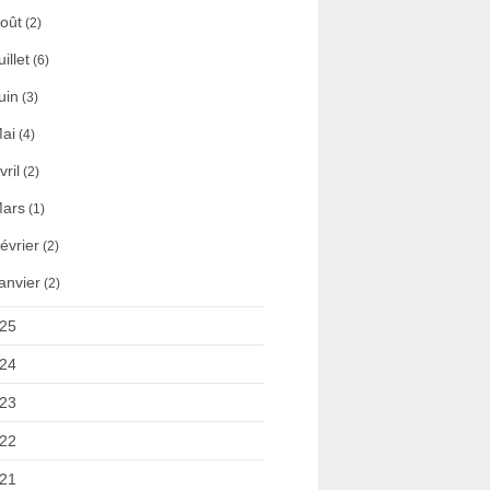
oût
(2)
uillet
(6)
uin
(3)
ai
(4)
vril
(2)
ars
(1)
évrier
(2)
anvier
(2)
25
24
23
22
21