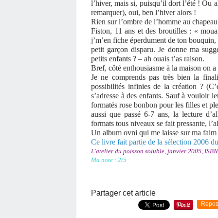
l’hiver, mais si, puisqu’il dort l’été ! Ou a
remarquer), oui, ben l’hiver alors !
Rien sur l’ombre de l’homme au chapeau à
Fiston, 11 ans et des broutilles : « moua
j’m’en fiche éperdument de ton bouquin, pis
petit garçon disparu. Je donne ma sugges
petits enfants ? – ah ouais t’as raison.
Bref, côté enthousiasme à la maison on a
Je ne comprends pas très bien la finalit
possibilités infinies de la création ? (C
s’adresse à des enfants. Sauf à vouloir l
formatés rose bonbon pour les filles et pl
aussi que passé 6-7 ans, la lecture d’al
formats tous niveaux se fait pressante, l’
Un album ovni qui me laisse sur ma faim :
Ce livre fait partie de la sélection 2006 d
L'atelier du poisson soluble, janvier 2005, ISB
Ma note : 2/5
Partager cet article
Repos