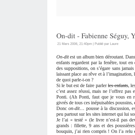
On-dit - Fabienne Séguy, Y
21 Mars 2006, 21:40pm
|
Publié par Laure
On-dit
est un album bien déroutant. Dans
enfants regardent par la fenêtre, tout en
des suppositions, on s’égare sans jamais
laissant place au rêve et à l’imagination, l
de quoi parle-t-on ?
Si le but est de faire parler
les enfants
, l
c’est assez réussi, mais ne l’offrez pas
Ponti. (Ah Ponti, faut que je vous en r
givrés de tous ces inépuisables poussins,
Donc
on-dit
… pousse à la discussion, es
peu partout sur les sites internet qui lui s
Je l’ai « testé » (le livre n’est-il pas
grands : fillette, 9 ans et des poussièr
bouquin, j’ai rien compris ! On l’a relu e