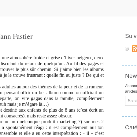
ann Fastier
Suiv
 une atmosphère froide et grise d’hiver neigeux, deux
 discutant du retour de quelqu’un. Au fil des pages et
 trouver le plus sûr chemin. Si j’aime bien les albums
à je le trouve frustrant : quelle fin au juste ? De qui et
News
Abonne
es adultes autour des thèmes de la peur et de la rumeur,
article
 en pensant offrir un bel album comme on offrirait un
eparle, on vire gagas dans la famille, complètement
Email
 euh mais je m’égare là…)
t destiné aux enfants de plus de 8 ans (c’est écrit un
ont consacrés), mais reste assez obscur.
 devenu un quelconque produit marketing ?) sur mes 2
Caté
es a spontanément réagi : il est complètement nul ton
nsemble et elle a eu cette interprétation : « il » c’est