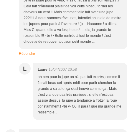
Je te rassure pour le vélo, Miss C. aussi a pris son temps ! :)
Cela fait drôlement plaisir de voir cette Mosquito filer les
cheveux au vent !!! Mais comment elle fait avec une jupe
???!!! Là nous sommes rêveuses, interdiction totale de mettre
les jupons pour partir à l'aventure ! :)) ... Haaannn ! a dit ma
Miss C. quand elle a vu les photos ! ... dis, ta grande te
ressemble !!! <br /> Belle rentrée à tout le monde ! c'est
chouette de retrouver tout son petit monde ...
Répondre
L
Laure
15/04/2007 20:58
ah ben pour la jupe on n'a pas fait exprès, comme il
faisait beau cet après-midi pour partir chercher la
grande à sa colo, ça s'est trouvé comme ça.. Mais
c'est vrai que pas très pratique : si elle n'est pas
assise dessus, la jupe a tendance a frotter la roue
constamment ! <br /> Oui il paraît que ma grande me
ressemble...