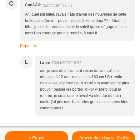
C
CunÃÂ©
15/04/2007 17:55
Ah, quel joli billet, j'avais hâte d'avoir des nouvelles de cette
belle petite (enfin... petite... plus d'1,70 m, déjà ??!!! Ouah !!)
tribu, je suis heureuse de voir le soleil qui se dégage de ces
mots.Bon courage pour la rentrée, à tous !!
Répondre
L
Laure
15/04/2007 18:55
oui, je suis défintivement vexée de voir qu'il me
dépasse à 12 ans, moi et mes 163 cm ! Grr. enfin
c'est la vie, espérons qu'il s'arrêtera avant de ne plus
pouvoir passer les portes ;-))<br /> Merci pour la
rentrée, je crois que le réveil va être dur demain
matin, j'ai pris mes habitudes grasses matinées bien
confortables !
< Pause
L'ancre des rêves - Gaëlle