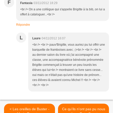
F
Fantasia
03/11/2012 18:29
<br /> On a une collègue qui s'appelle Brigitte à la bib, on lui a
offert à cataloguer...<br />
Répondre
L
Laure
04/11/2012 16:07
<br /> <br /> pauv'Brigitte, vous auriez pu lui offrir une
barquette de framboises avec ;-)<br /> <br /> <br />
au dernier salon du livre où j'ai accompagné une
classe, une accompagnatrice bénévole prénommée
Brigitte commençait à trouver un peu lourds les
élèves qui lui<br /> montraient ce livre sans cesse...
oui mais ce n'était pas qu'une histoire de prénom...
ces élèves-là avaient connu Michel !! <br /> <br />
<br /> <br />
< Les oreilles de Buster -
Ce qu'ils n'ont pas pu nous