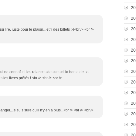
20
20
20
lire, juste pour le plaisir... et fi des billets ;-)<br /> <br />
20
20
20
20
ui ne connaît ni les relances des uns ni la honte de soi-
es livres prêtés ! <br /> <br /> <br />
20
20
20
ger...je suis sure qu'il n'y en a plus...<br /> <br /> <br />
20
20
20