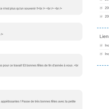
20
 ce n'est plus qu'un souvenir !!<br /> <br /> <br />
20
 />
Lien
In
In
s pour ce travail! Et bonnes fêtes de fin d'année à vous .<br
s appétissantes ! Passe de très bonnes fêtes avec ta petite