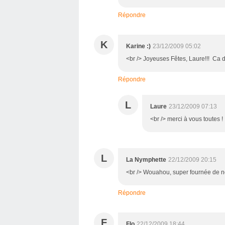
Répondre
K
Karine :)
23/12/2009 05:02
<br /> Joyeuses Fêtes, Laure!!! Ca do
Répondre
L
Laure
23/12/2009 07:13
<br /> merci à vous toutes ! :
L
La Nymphette
22/12/2009 20:15
<br /> Wouahou, super fournée de noë
Répondre
F
Flo
22/12/2009 18:44