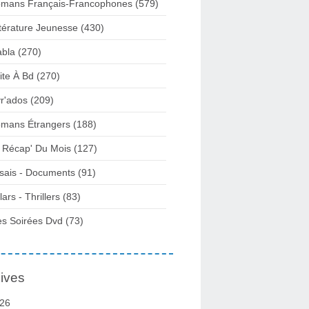
mans Français-Francophones
(579)
ttérature Jeunesse
(430)
abla
(270)
ite À Bd
(270)
vr'ados
(209)
mans Étrangers
(188)
 Récap' Du Mois
(127)
sais - Documents
(91)
lars - Thrillers
(83)
s Soirées Dvd
(73)
ives
26