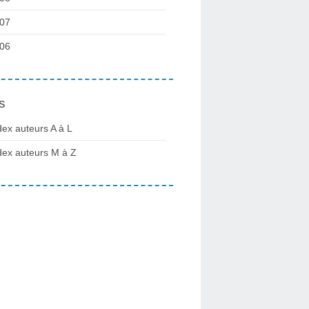
07
06
s
dex auteurs A à L
dex auteurs M à Z