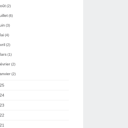
oût
(2)
uillet
(6)
uin
(3)
ai
(4)
vril
(2)
ars
(1)
évrier
(2)
anvier
(2)
25
24
23
22
21