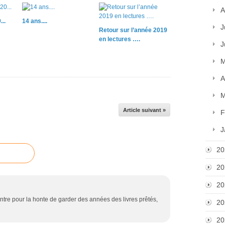
A
..
14 ans....
J
Retour sur l’année 2019
en lectures ….
J
M
A
M
Article suivant »
F
J
20
20
20
ontre pour la honte de garder des années des livres prêtés,
20
20