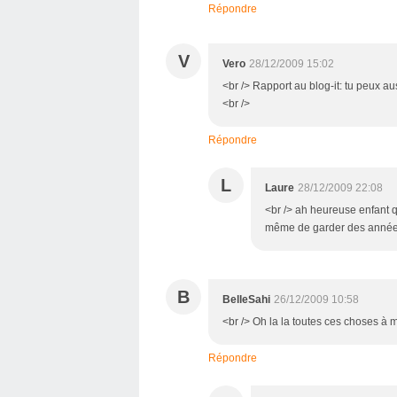
Répondre
V
Vero
28/12/2009 15:02
<br /> Rapport au blog-it: tu peux aussi 
<br />
Répondre
L
Laure
28/12/2009 22:08
<br /> ah heureuse enfant q
même de garder des années l
B
BelleSahi
26/12/2009 10:58
<br /> Oh la la toutes ces choses à man
Répondre