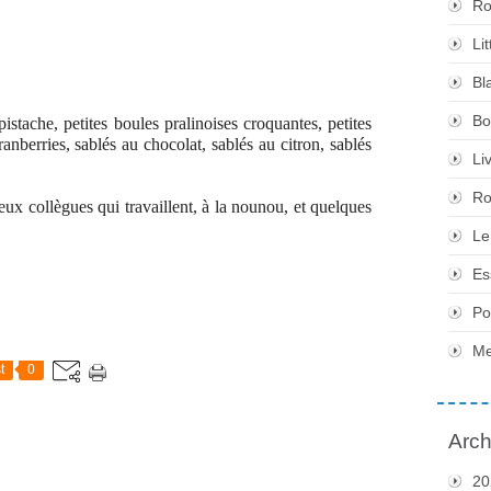
Ro
Li
Bl
Bo
pistache, petites boules pralinoises croquantes, petites
anberries, sablés au chocolat, sablés au citron, sablés
Li
Ro
eux collègues qui travaillent, à la nounou, et quelques
Le
Es
Po
Me
t
0
Arch
20