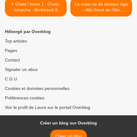
< Chats ! tome 1 : Chats-
La vraie vie du docteur Aga
tchatcha - Brrémaud &
– Alix Girod de l’Ain,
Antista
Soledad Bravi >
Hébergé par Overblog
Top articles
Pages
Contact
Signaler un abus
C.G.U.
Cookies et données personnelles
Préférences cookies
Voir le profil de Laure sur le portail Overblog
Créer un blog sur Overblog
Créer un blog