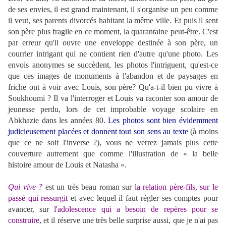
de ses envies, il est grand maintenant, il s'organise un peu comme
il veut, ses parents divorcés habitant la même ville. Et puis il sent
son père plus fragile en ce moment, la quarantaine peut-être. C'est
par erreur qu'il ouvre une enveloppe destinée à son père, un
courrier intrigant qui ne contient rien d'autre qu'une photo. Les
envois anonymes se succèdent, les photos l'intriguent, qu'est-ce
que ces images de monuments à l'abandon et de paysages en
friche ont à voir avec Louis, son père? Qu'a-t-il bien pu vivre à
Soukhoumi ? Il va l'interroger et Louis va raconter son amour de
jeunesse perdu, lors de cet improbable voyage scolaire en
Abkhazie dans les années 80.
Les photos sont bien évidemment
judicieusement placées et donnent tout son sens au texte
(à moins
que ce ne soit l'inverse ?), vous ne verrez jamais plus cette
couverture autrement que comme l'illustration de « la belle
histoire amour de Louis et Natasha ».
Qui vive ?
e
st un très beau roman sur l
a relation père-fils, sur le
passé qui ressurgit
et avec lequel il faut régler ses comptes pour
avancer, sur
l'adolescence qui a besoin de repères pour se
construire
, et il réserve une très belle surprise aussi, que je n'ai pas