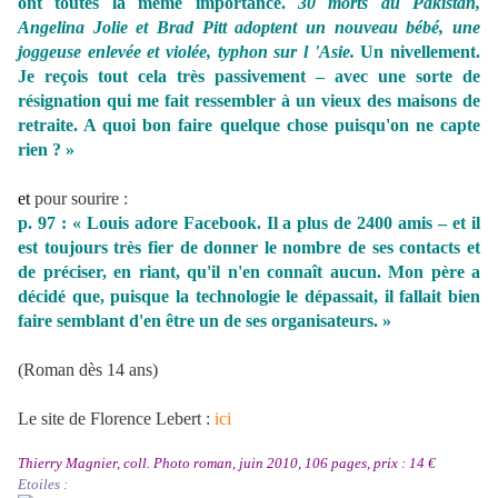
ont toutes la même importance.
30 morts au Pakistan,
Angelina Jolie et Brad Pitt adoptent un nouveau bébé, une
joggeuse enlevée et violée, typhon sur l 'Asie.
Un nivellement.
Je reçois tout cela très passivement – avec une sorte de
résignation qui me fait ressembler à un vieux des maisons de
retraite. A quoi bon faire quelque chose puisqu'on ne capte
rien ? »
et
pour sourire :
p. 97 : « Louis adore Facebook. Il a plus de 2400 amis – et il
est toujours très fier de donner le nombre de ses contacts et
de préciser, en riant, qu'il n'en connaît aucun. Mon père a
décidé que, puisque la technologie le dépassait, il fallait bien
faire semblant d'en être un de ses organisateurs. »
(Roman dès 14 ans)
Le site de Florence Lebert :
ici
Thierry Magnier, coll. Photo roman, juin 2010, 106 pages, prix : 14 €
Etoiles :