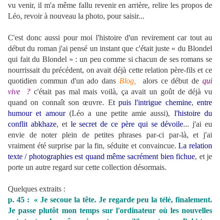
vu venir, il m'a même fallu revenir en arrière, relire les propos de
Léo, revoir à nouveau la photo, pour saisir...
C'est donc aussi pour moi l'histoire d'un revirement car tout au
début du roman j'ai pensé un instant que c'était juste « du Blondel
qui fait du Blondel » : un peu comme si chacun de ses romans se
nourrissait du précédent, on avait déjà cette relation père-fils et ce
quotidien commun d'un ado dans
Blog,
alors ce début de
qui
vive ?
c'était pas mal mais voilà, ça avait un goût de déjà vu
quand on connaît son œuvre. E
t puis l'intrigue chemine
,
entre
humour et amour
(Léo a une petite amie aussi),
l'histoire du
conflit abkhaze
, et
le secret de ce père qui se dévoile
... j'ai eu
envie de noter plein de petites phrases par-ci par-là, et j'ai
vraiment été surprise par la fin, séduite et convaincue.
La relation
texte / photographies est quand même sacrément bien fichue
, et je
porte un autre regard sur cette collection désormais.
Quelques extraits :
p. 45 : « Je secoue la tête. Je regarde peu la télé, finalement.
Je passe plutôt mon temps sur l'ordinateur où les nouvelles