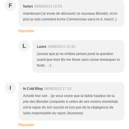
F
faelys
28/08/2013 20:59
maintenant j'ai envie de découvrir ce nouveau Blondel, et en
plus je sais comment écrire Clemenceau-sans-le-é, merci! ;)
Répondre
L
Laure
29/08/2013 10:33
j'avoue que je ne m'étais jamais posé la question
avant que mon fils me fasse sans cesse remarquer la
faute... :-)
I
In Cold Blog
28/08/2013 17:10
Acheté hier soir... (je veux croire que la faible hauteur de la
pile des Blondel comparée à celles de ses voisins immédiats
est le signe de son succès et non pas de la négligence de
la/du responsable du rayon Jeunesse)
Répondre