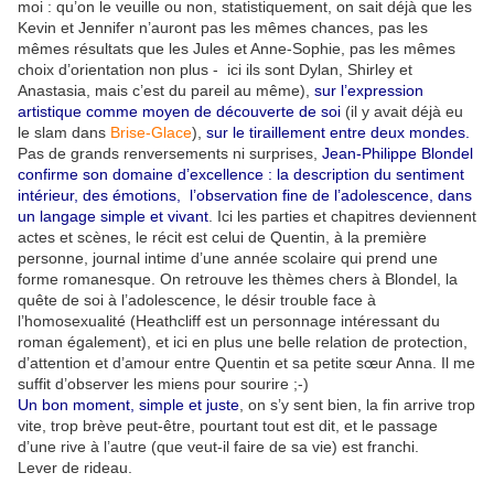
moi : qu’on le veuille ou non, statistiquement, on sait déjà que les
Kevin et Jennifer n’auront pas les mêmes chances, pas les
mêmes résultats que les Jules et Anne-Sophie, pas les mêmes
choix d’orientation non plus - ici ils sont Dylan, Shirley et
Anastasia, mais c’est du pareil au même),
sur l’expression
artistique comme moyen de découverte de soi
(il y avait déjà eu
le slam dans
Brise-Glace
),
sur le tiraillement entre deux mondes.
Pas de grands renversements ni surprises,
Jean-Philippe Blondel
confirme son domaine d’excellence : la description du sentiment
intérieur, des émotions, l’observation fine de l’adolescence, dans
un langage simple et vivant
. Ici les parties et chapitres deviennent
actes et scènes, le récit est celui de Quentin, à la première
personne, journal intime d’une année scolaire qui prend une
forme romanesque. On retrouve les thèmes chers à Blondel, la
quête de soi à l’adolescence, le désir trouble face à
l’homosexualité (Heathcliff est un personnage intéressant du
roman également), et ici en plus une belle relation de protection,
d’attention et d’amour entre Quentin et sa petite sœur Anna. Il me
suffit d’observer les miens pour sourire ;-)
Un bon moment, simple et juste
, on s’y sent bien, la fin arrive trop
vite, trop brève peut-être, pourtant tout est dit, et le passage
d’une rive à l’autre (que veut-il faire de sa vie) est franchi.
Lever de rideau.