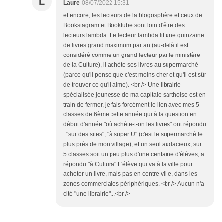
L
Laure
08/07/2022 15:31
et encore, les lecteurs de la blogosphère et ceux de
Bookstagram et Booktube sont loin d'être des
lecteurs lambda. Le lecteur lambda lit une quinzaine
de livres grand maximum par an (au-delà il est
considéré comme un grand lecteur par le ministère
de la Culture), il achète ses livres au supermarché
(parce qu'il pense que c'est moins cher et qu'il est sûr
de trouver ce qu'il aime). <br /> Une librairie
spécialisée jeunesse de ma capitale sarthoise est en
train de fermer, je fais forcément le lien avec mes 5
classes de 6ème cette année qui à la question en
début d'année "où achète-t-on les livres" ont répondu
: "sur des sites", "à super U" (c'est le supermarché le
plus près de mon village); et un seul audacieux, sur
5 classes soit un peu plus d'une centaine d'élèves, a
répondu "à Cultura" L'élève qui va à la ville pour
acheter un livre, mais pas en centre ville, dans les
zones commerciales périphériques. <br /> Aucun n'a
cité "une librairie"...<br />