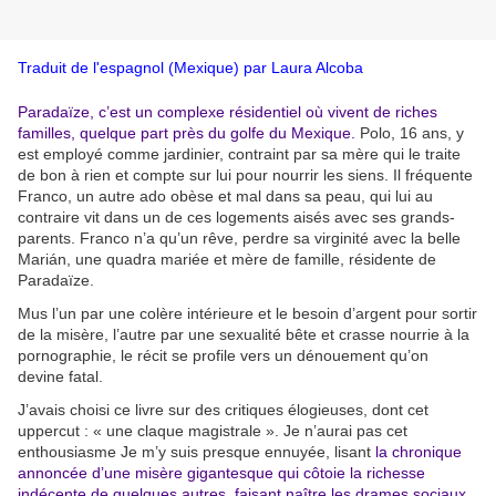
Traduit de l'espagnol (Mexique) par Laura Alcoba
Paradaïze, c’est un complexe résidentiel où vivent de riches
familles, quelque part près du golfe du Mexique.
Polo, 16 ans, y
est employé comme jardinier, contraint par sa mère qui le traite
de bon à rien et compte sur lui pour nourrir les siens. Il fréquente
Franco, un autre ado obèse et mal dans sa peau, qui lui au
contraire vit dans un de ces logements aisés avec ses grands-
parents. Franco n’a qu’un rêve, perdre sa virginité avec la belle
Marián, une quadra mariée et mère de famille, résidente de
Paradaïze.
Mus l’un par une colère intérieure et le besoin d’argent pour sortir
de la misère, l’autre par une sexualité bête et crasse nourrie à la
pornographie, le récit se profile vers un dénouement qu’on
devine fatal.
J’avais choisi ce livre sur des critiques élogieuses, dont cet
uppercut : « une claque magistrale ». Je n’aurai pas cet
enthousiasme Je m’y suis presque ennuyée, lisant
la chronique
annoncée d’une misère gigantesque qui côtoie la richesse
indécente de quelques autres, faisant naître les drames sociaux