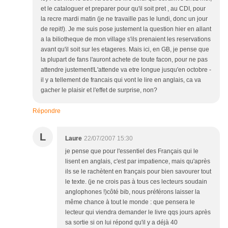
et le cataloguer et preparer pour qu'il soit pret , au CDI, pour
la recre mardi matin (je ne travaille pas le lundi, donc un jour
de repit!). Je me suis pose justement la question hier en allant
a la biliotheque de mon village s'ils prenaient les reservations
avant qu'il soit sur les etageres. Mais ici, en GB, je pense que
la plupart de fans l'auront achete de toute facon, pour ne pas
attendre justement!L'attende va etre longue jusqu'en octobre -
il y a tellement de francais qui vont le lire en anglais, ca va
gacher le plaisir et l'effet de surprise, non?
Répondre
L
Laure
22/07/2007 15:30
je pense que pour l'essentiel des Français qui le
lisent en anglais, c'est par impatience, mais qu'après
ils se le rachètent en français pour bien savourer tout
le texte. (je ne crois pas à tous ces lecteurs soudain
anglophones !)côté bib, nous préférons laisser la
même chance à tout le monde : que pensera le
lecteur qui viendra demander le livre qqs jours après
sa sortie si on lui répond qu'il y a déjà 40