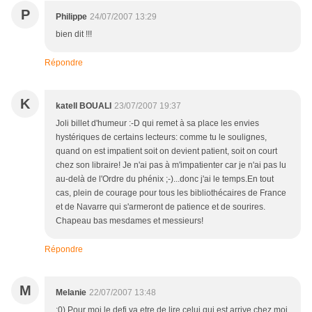
P
Philippe
24/07/2007 13:29
bien dit !!!
Répondre
K
katell BOUALI
23/07/2007 19:37
Joli billet d'humeur :-D qui remet à sa place les envies
hystériques de certains lecteurs: comme tu le soulignes,
quand on est impatient soit on devient patient, soit on court
chez son libraire! Je n'ai pas à m'impatienter car je n'ai pas lu
au-delà de l'Ordre du phénix ;-)...donc j'ai le temps.En tout
cas, plein de courage pour tous les bibliothécaires de France
et de Navarre qui s'armeront de patience et de sourires.
Chapeau bas mesdames et messieurs!
Répondre
M
Melanie
22/07/2007 13:48
:0) Pour moi le defi va etre de lire celui qui est arrive chez moi,