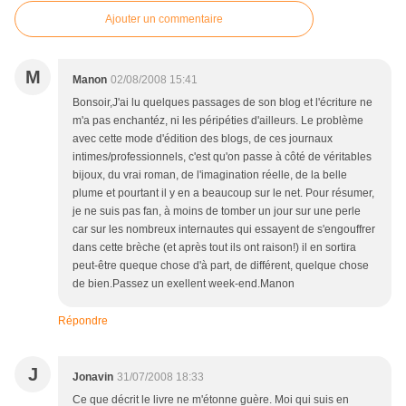
Ajouter un commentaire
M
Manon
02/08/2008 15:41
Bonsoir,J'ai lu quelques passages de son blog et l'écriture ne
m'a pas enchantéz, ni les péripéties d'ailleurs. Le problème
avec cette mode d'édition des blogs, de ces journaux
intimes/professionnels, c'est qu'on passe à côté de véritables
bijoux, du vrai roman, de l'imagination réelle, de la belle
plume et pourtant il y en a beaucoup sur le net. Pour résumer,
je ne suis pas fan, à moins de tomber un jour sur une perle
car sur les nombreux internautes qui essayent de s'engouffrer
dans cette brèche (et après tout ils ont raison!) il en sortira
peut-être queque chose d'à part, de différent, quelque chose
de bien.Passez un exellent week-end.Manon
Répondre
J
Jonavin
31/07/2008 18:33
Ce que décrit le livre ne m'étonne guère. Moi qui suis en