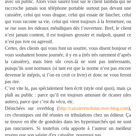
avec un public. Alors vous saurez tout sur le client lambda qui ne
raccroche jamais son téléphone portable surtout pas devant une
caissière, celui qui vous drague, celui qui essaie de faucher, celui
qui vous raconte sa vie, celui qui vient toujours à la fermeture, ou
se rue sous les rideaux métalliques dès l’ouverture. Bref, le client
n’est jamais content, il est toujours grossier et malpoli, quand ce
n’est pas ivre ou agressif.
Certes, des clients qui vous font un sourire, vous disent bonjour et
vous souhaitent bonne journée, il y en a (très très rarement d’après
la caissière), mais bien sûr ceux-là ne sont pas intéressants,
puisqu’ils sont normaux (si tant est que la norme n’est pas encore
devenue le mépris, si l’on en croit ce livre) et donc ne vous feront
pas rire.
C’est vite lu, pas spécialement bien écrit (style oral quoi), mais ça
plaît au public : parce qu’il est toujours amusant de ricaner (des
autres), parce que c’est du vécu, etc.
Dénichées sur overblog (
http://caissierenofutur.over-blog.com
),
ces chroniques ont été réunies en tribulations chez un éditeur. Ça
se trouve en tête de gondoles dans les hypermarchés qui ne sont
pas rancuniers. Si toutefois cela apporte à l’auteur un meilleur
revenu que son salaire d'ex caissière, pourquoi pas.