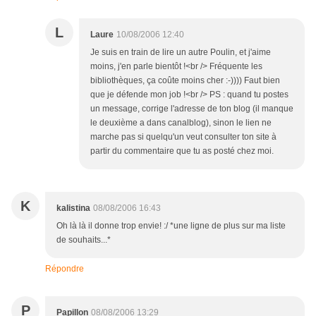
L
Laure
10/08/2006 12:40
Je suis en train de lire un autre Poulin, et j'aime
moins, j'en parle bientôt !<br /> Fréquente les
bibliothèques, ça coûte moins cher :-)))) Faut bien
que je défende mon job !<br /> PS : quand tu postes
un message, corrige l'adresse de ton blog (il manque
le deuxième a dans canalblog), sinon le lien ne
marche pas si quelqu'un veut consulter ton site à
partir du commentaire que tu as posté chez moi.
K
kalistina
08/08/2006 16:43
Oh là là il donne trop envie! :/ *une ligne de plus sur ma liste
de souhaits...*
Répondre
P
Papillon
08/08/2006 13:29