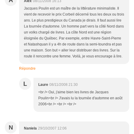
A
Alex
08/11/2008 16:13
Jacques Poulin est un maître de la littérature minimaliste. Il
vient de recevoir le prix Corbeil décerné tous les deux ou trois
ans. Le plus prestigieux du Canada je dirais. Il faut aussi lire
La tournée d'automne. Un homme part vers la côté Nord dans
un volks chargé de livres. La côte Nord est une région
éloignée du Québec. Par exemple, entre Havre-Saint-Pierre
et Natashquan il y a 4h de route dans la semi-toundra et pas
une maison. Son but = aller leur distribuer des livres. Sur la
route il rencontre une femme. Voilà, je vous encourage à lire.
Répondre
L
Laure
08/11/2008 21:30
<br /> Oui, j'aime bien les livres de Jacques
Poulin<br /> J'avais lu la tournée d'automne en août
2006<br /> <br /> <br />
N
Naniela
29/10/2007 12:06