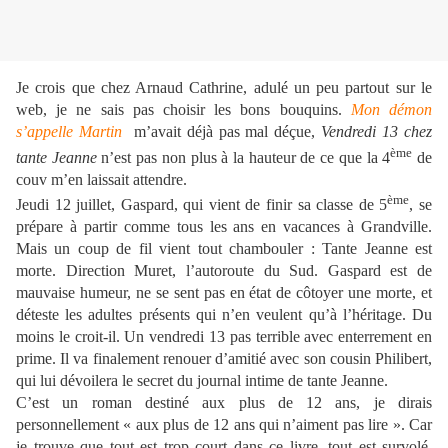
Je crois que chez Arnaud Cathrine, adulé un peu partout sur le
web, je ne sais pas choisir les bons bouquins.
Mon démon
s’appelle Martin
m’avait déjà pas mal déçue,
Vendredi 13 chez
ème
tante Jeanne
n’est pas non plus à la hauteur de ce que la 4
de
couv m’en laissait attendre.
ème
Jeudi 12 juillet, Gaspard, qui vient de finir sa classe de 5
, se
prépare à partir comme tous les ans en vacances à Grandville.
Mais un coup de fil vient tout chambouler : Tante Jeanne est
morte. Direction Muret, l’autoroute du Sud. Gaspard est de
mauvaise humeur, ne se sent pas en état de côtoyer une morte, et
déteste les adultes présents qui n’en veulent qu’à l’héritage. Du
moins le croit-il. Un vendredi 13 pas terrible avec enterrement en
prime. Il va finalement renouer d’amitié avec son cousin Philibert,
qui lui dévoilera le secret du journal intime de tante Jeanne.
C’est un roman destiné aux plus de 12 ans, je dirais
personnellement « aux plus de 12 ans qui n’aiment pas lire ». Car
je trouve que tout est trop court dans ce livre, tout est survolé,