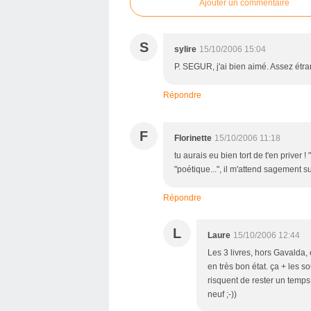
Ajouter un commentaire
S
sylire
15/10/2006 15:04
P. SEGUR, j'ai bien aimé. Assez étra
Répondre
F
Florinette
15/10/2006 11:18
tu aurais eu bien tort de t'en priver 
"poétique...", il m'attend sagement s
Répondre
L
Laure
15/10/2006 12:44
Les 3 livres, hors Gavalda, 
en très bon état. ça + les so
risquent de rester un temps
neuf ;-))