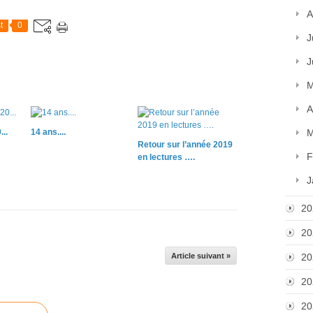
A
t
0
J
J
M
A
..
14 ans....
M
Retour sur l’année 2019
F
en lectures ….
J
20
20
Article suivant »
20
20
20