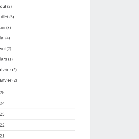
oût
(2)
uillet
(6)
uin
(3)
ai
(4)
vril
(2)
ars
(1)
évrier
(2)
anvier
(2)
25
24
23
22
21