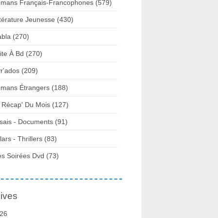
mans Français-Francophones
(579)
ttérature Jeunesse
(430)
abla
(270)
ite À Bd
(270)
vr'ados
(209)
mans Étrangers
(188)
 Récap' Du Mois
(127)
sais - Documents
(91)
lars - Thrillers
(83)
s Soirées Dvd
(73)
ives
26