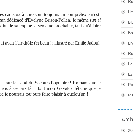
Ro
Li
 (les cadeaux à faire sont toujours un bon prétexte n'est-
man dédicacé d'Evelyne Brisou-Pellen, le même (
un si
Bl
aire de sa copine la semaine prochaine, tant qu'à faire
Bo
vait l'air drôle (et beau !) illustré par Emile Jadoul,
Li
Ro
Le
Es
 ... sur le stand du Secours Populaire ! Romans que je
Po
 mais à ce prix-là ! dont mon Gavalda fétiche que je
ue je pourrais toujours faire plaisir à quelqu'un !
Me
Arch
20