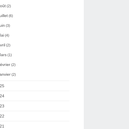
oût
(2)
uillet
(6)
uin
(3)
ai
(4)
vril
(2)
ars
(1)
évrier
(2)
anvier
(2)
25
24
23
22
21