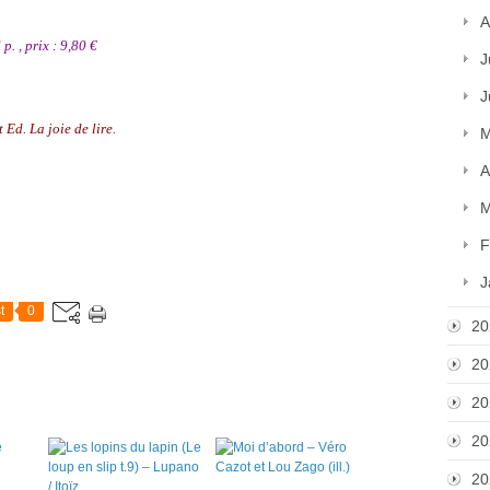
A
p. , prix : 9,80 €
J
J
Ed. La joie de lire.
M
A
M
F
J
t
0
20
20
20
20
20