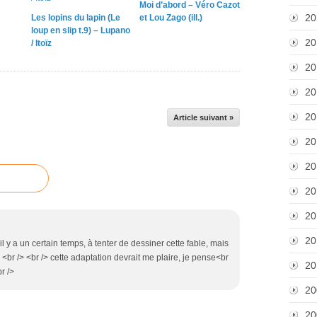
Moi d’abord – Véro Cazot
20
Les lopins du lapin (Le
et Lou Zago (ill.)
loup en slip t.9) – Lupano
20
/ Itoïz
20
20
20
Article suivant »
20
20
20
20
20
 il y a un certain temps, à tenter de dessiner cette fable, mais
 <br /> <br /> cette adaptation devrait me plaire, je pense<br
20
br />
20
20