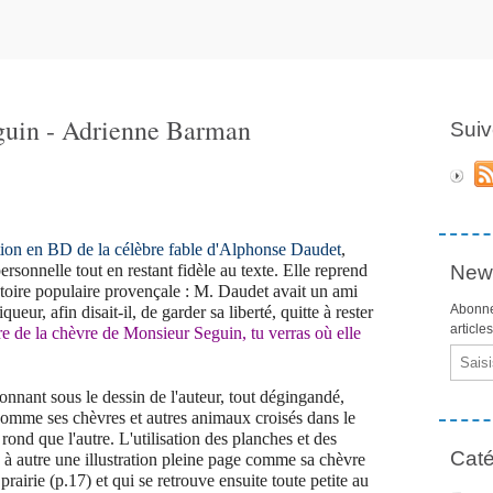
guin - Adrienne Barman
Suiv
ion en BD de la célèbre fable d'Alphonse Daudet
,
sonnelle tout en restant fidèle au texte. Elle reprend
News
istoire populaire provençale : M. Daudet avait un ami
Abonne
ueur, afin disait-il, de garder sa liberté, quitte à rester
article
ire de la chèvre de Monsieur Seguin, tu verras où elle
Email
nnant sous le dessin de l'auteur, tout dégingandé,
comme ses chèvres et autres animaux croisés dans le
s rond que l'autre. L'utilisation des planches et des
Caté
ps à autre une illustration pleine page comme sa chèvre
rairie (p.17) et qui se retrouve ensuite toute petite au