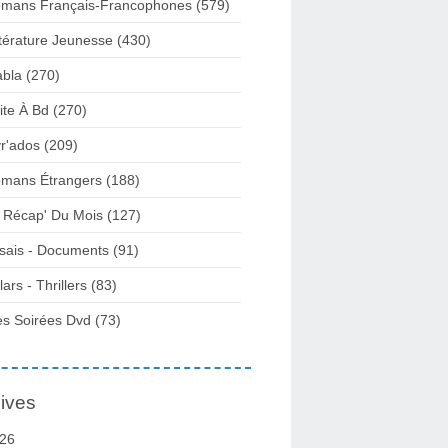
mans Français-Francophones
(579)
ttérature Jeunesse
(430)
abla
(270)
ite À Bd
(270)
vr'ados
(209)
mans Étrangers
(188)
 Récap' Du Mois
(127)
sais - Documents
(91)
lars - Thrillers
(83)
s Soirées Dvd
(73)
ives
26