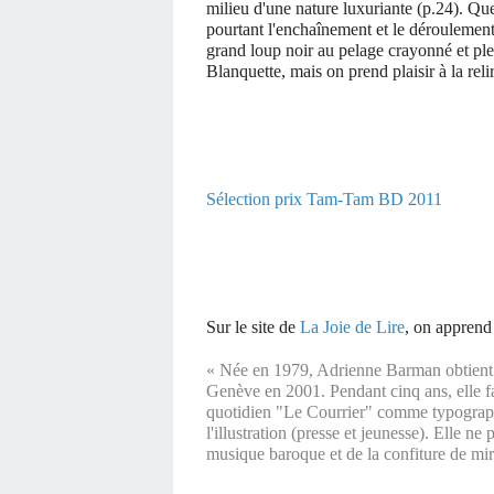
milieu d'une nature luxuriante (p.24). Qu
pourtant l'enchaînement et le déroulement 
grand loup noir au pelage crayonné et plei
Blanquette, mais on prend plaisir à la reli
S
élection prix Tam-Tam BD 2011
Sur le site de
La Joie de Lire
, on apprend
« Née en 1979, Adrienne Barman obtient s
Genève en 2001. Pendant cinq ans, elle fai
quotidien "Le Courrier" comme typograph
l'illustration (presse et jeunesse). Elle ne
musique baroque et de la confiture de mi