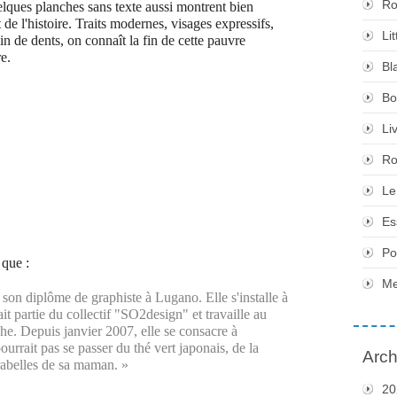
Ro
elques planches sans texte aussi montrent bien
de l'histoire. Traits modernes, visages expressifs,
Li
n de dents, on connaît la fin de cette pauvre
re.
Bl
Bo
Li
Ro
Le
Es
Po
 que :
Me
on diplôme de graphiste à Lugano. Elle s'installe à
t partie du collectif "SO2design" et travaille au
e. Depuis janvier 2007, elle se consacre à
 pourrait pas se passer du thé vert japonais, de la
Arch
rabelles de sa maman. »
20