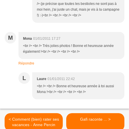
/> (je précise que toutes les bestioles ne sont pas à
moi hein, j'ai juste un chat, mais je vis à la campagne
!) :-)<br /> <br /> <br /> <br />
M
Mona
01/01/2011 17:27
<br /> <br /> Très jolies photos ! Bonne et heureuse année
également !<br /> <br /> <br /> <br />
Répondre
L
Laure
01/01/2011 22:42
<br /> <br /> Bonne et heureuse année à toi aussi
Mona !<br /> <br /> <br /> <br />
< Comment (bien) rater ses
Gafi raconte ... >
vacances - Anne Percin