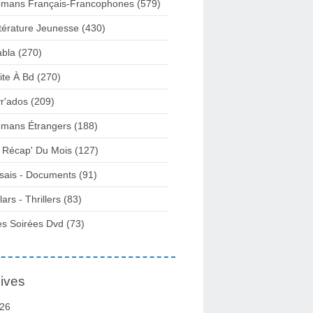
mans Français-Francophones
(579)
ttérature Jeunesse
(430)
abla
(270)
ite À Bd
(270)
vr'ados
(209)
mans Étrangers
(188)
 Récap' Du Mois
(127)
sais - Documents
(91)
lars - Thrillers
(83)
s Soirées Dvd
(73)
ives
26