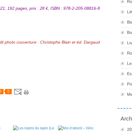
Ro
21, 192 pages, prix : 28 €, ISBN : 978-2-205-08816-8
Li
Bl
Bo
it photo couverture : Christophe Blain et éd. Dargaud
Li
Ro
Le
Es
Po
t
0
Me
Arch
20