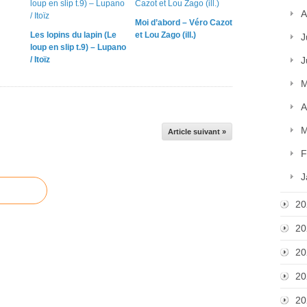
A
Moi d’abord – Véro Cazot
Les lopins du lapin (Le
et Lou Zago (ill.)
J
loup en slip t.9) – Lupano
/ Itoïz
J
M
A
M
Article suivant »
F
J
20
20
20
20
20