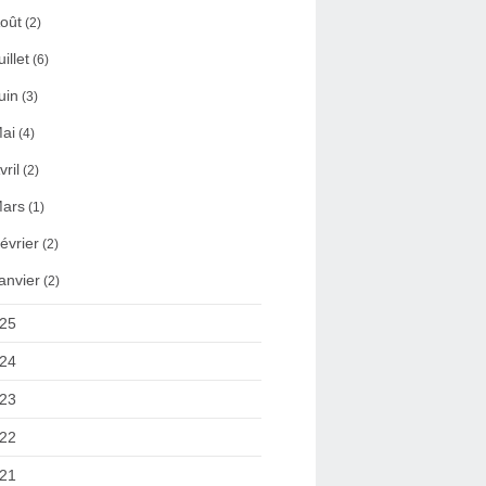
oût
(2)
uillet
(6)
uin
(3)
ai
(4)
vril
(2)
ars
(1)
évrier
(2)
anvier
(2)
25
24
23
22
21