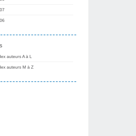
07
06
s
dex auteurs A à L
dex auteurs M à Z