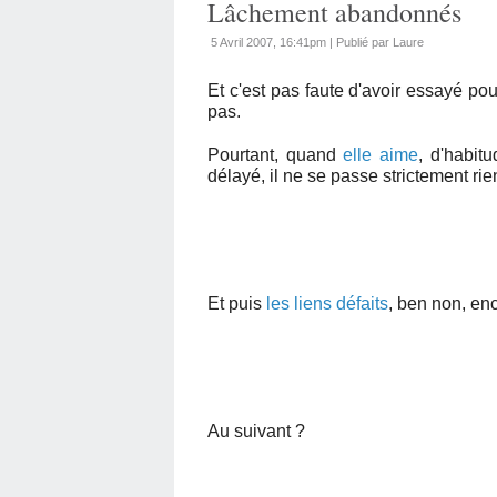
Lâchement abandonnés
5 Avril 2007, 16:41pm
|
Publié par Laure
Et c'est pas faute d'avoir essayé po
pas.
Pourtant, quand
elle aime
, d'habitu
délayé, il ne se passe strictement rien
Et puis
les liens défaits
, ben non, en
Au suivant ?