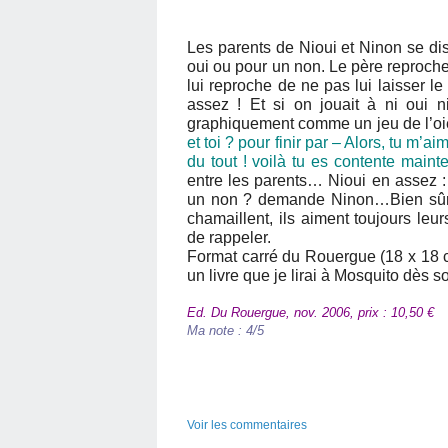
Les parents de Nioui et Ninon se dis
oui ou pour un non. Le père reproche 
lui reproche de ne pas lui laisser l
assez ! Et si on jouait à ni oui 
graphiquement comme un jeu de l’oie,
et toi ? pour finir par – Alors, tu m’
du tout ! voilà tu es contente maint
entre les parents… Nioui en assez : 
un non ? demande Ninon…Bien sûr q
chamaillent, ils aiment toujours leu
de rappeler.
Format carré du Rouergue (18 x 18 cm
un livre que je lirai à Mosquito dès so
Ed. Du Rouergue, nov. 2006, prix : 10,50 €
Ma note : 4/5
Voir les commentaires