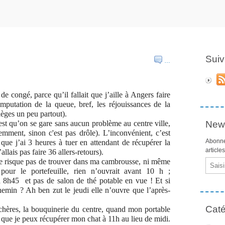
Suiv
…
e congé, parce qu’il fallait que j’aille à Angers faire
amputation de la queue, bref, les réjouissances de la
èges un peu partout).
est qu’on se gare sans aucun problème au centre ville,
News
emment, sinon c'est pas drôle). L’inconvénient, c’est
Abonne
t que j’ai 3 heures à tuer en attendant de récupérer la
article
llais pas faire 36 allers-retours).
e ne risque pas de trouver dans ma cambrousse, ni même
Email
pour le portefeuille, rien n’ouvrait avant 10 h ;
s à 8h45 et pas de salon de thé potable en vue ! Et si
chemin ? Ah ben zut le jeudi elle n’ouvre que l’après-
Caté
 chères, la bouquinerie du centre, quand mon portable
 que je peux récupérer mon chat à 11h au lieu de midi.