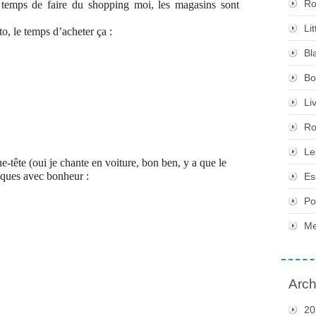
Ro
 temps de faire du shopping moi, les magasins sont
Li
to, le temps d’acheter ça :
Bl
Bo
Li
Ro
Le
ue-tête (oui je chante en voiture, bon ben, y a que le
iques avec bonheur :
Es
Po
Me
Arch
20