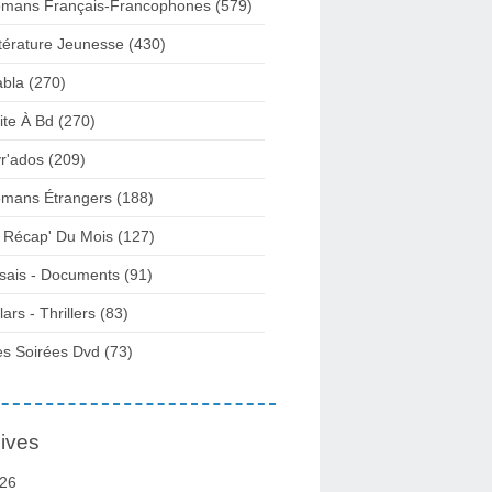
mans Français-Francophones
(579)
ttérature Jeunesse
(430)
abla
(270)
ite À Bd
(270)
vr'ados
(209)
mans Étrangers
(188)
 Récap' Du Mois
(127)
sais - Documents
(91)
lars - Thrillers
(83)
s Soirées Dvd
(73)
ives
26