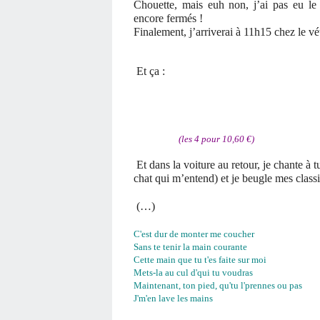
Chouette, mais euh non, j’ai pas eu le
encore fermés !
Finalement, j’arriverai à 11h15 chez le vé
Et ça :
(les 4 pour 10,60 €)
Et dans la voiture au retour, je chante à t
chat qui m’entend) et je beugle mes class
(…)
C'est dur de monter me coucher
Sans te tenir la main courante
Cette main que tu t'es faite sur moi
Mets-la au cul d'qui tu voudras
Maintenant, ton pied, qu'tu l'prennes ou pas
J'm'en lave les mains