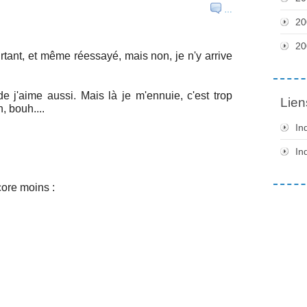
…
20
20
urtant, et même réessayé, mais non, je n'y arrive
de j'aime aussi. Mais là je m'ennuie, c'est trop
Lien
, bouh....
In
In
core moins :