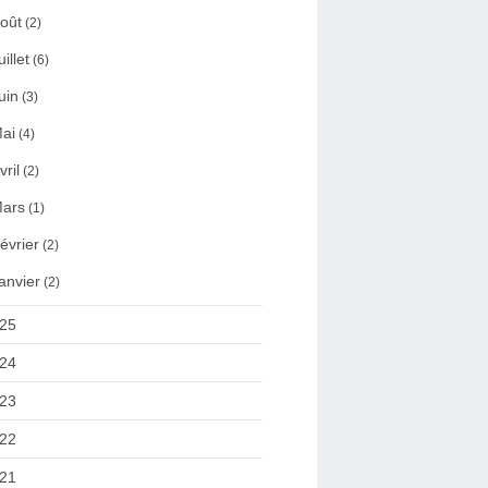
oût
(2)
uillet
(6)
uin
(3)
ai
(4)
vril
(2)
ars
(1)
évrier
(2)
anvier
(2)
25
24
23
22
21