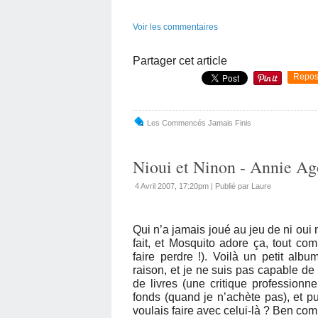
Voir les commentaires
Partager cet article
Repos
Les Commencés Jamais Finis
Nioui et Ninon - Annie Ag
4 Avril 2007, 17:20pm
|
Publié par Laure
Qui n’a jamais joué au jeu de ni oui
fait, et Mosquito adore ça, tout co
faire perdre !). Voilà un petit al
raison, et je ne suis pas capable de
de livres (une critique professionn
fonds (quand je n’achète pas), et pu
voulais faire avec celui-là ? Ben comm