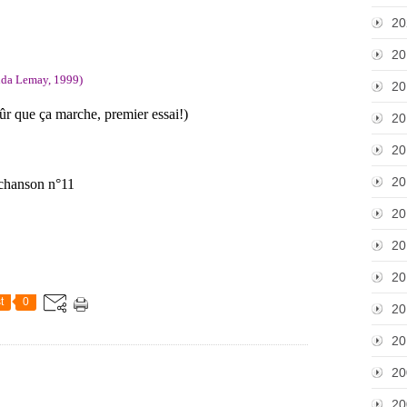
20
20
nda Lemay, 1999)
20
sûr que ça marche, premier essai!)
20
20
20
 chanson n°11
20
20
20
t
0
20
20
20
20