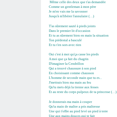
Même celle des deux que t'as demandée
Comme un gentleman à mon père
Je m'en vais me la savonner
Jusqu'à m'libérer l'annulaire (…)
T
'as sûrement sauté à pieds joints
Dans le premier lit d'occasion
Et tu as sûrement bien en main la situation
Ton piédestal a basculé
Et tu t'en sors avec rien
Oui c'est à moi qu'ça casse les pieds
A moi que ça fait du chagrin
D'imaginer la Cendrillon
Qui a trouvé chaussure à son pied
En choisissant comme chausson
L'homme de seconde main que tu es...
J'mettrais bien ma main au feu
Qu'tu mets déjà la tienne aux fesses
Et au reste du corps pulpeux de ta princesse (…
Je donnerais ma main à couper
Qu'ta main de maître a pris maîtresse
Une qui t'offre au pied levé un pied à terre
Une aux mains douces qui te fait