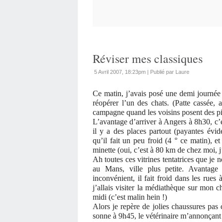
Réviser mes classiques
5 Avril 2007, 18:23pm
|
Publié par Laure
Ce matin, j’avais posé une demi journée d
réopérer l’un des chats. (Patte cassée, 
campagne quand les voisins posent des pi
L’avantage d’arriver à Angers à 8h30, c’
il y a des places partout (payantes évid
qu’il fait un peu froid (4 ° ce matin), e
minette (oui, c’est à 80 km de chez moi, j’a
Ah toutes ces vitrines tentatrices que j
au Mans, ville plus petite. Avantage 
inconvénient, il fait froid dans les rue
j’allais visiter la médiathèque sur mon 
midi (c’est malin hein !)
Alors je repère de jolies chaussures pas
sonne à 9h45, le vétérinaire m’annonçant