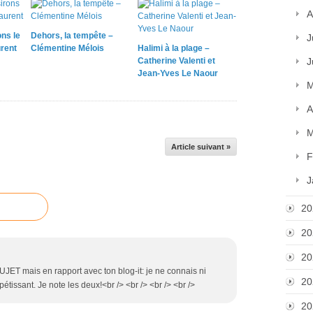
A
ns le
Dehors, la tempête –
J
urent
Clémentine Mélois
Halimi à la plage –
Catherine Valenti et
J
Jean-Yves Le Naour
M
A
M
Article suivant »
F
J
20
20
20
T mais en rapport avec ton blog-it: je ne connais ni
20
étissant. Je note les deux!<br /> <br /> <br /> <br />
20