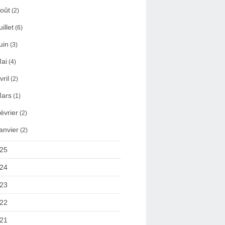
oût
(2)
uillet
(6)
uin
(3)
ai
(4)
vril
(2)
ars
(1)
évrier
(2)
anvier
(2)
25
24
23
22
21