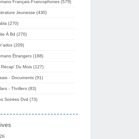
mans Français-Francophones
(579)
ttérature Jeunesse
(430)
abla
(270)
ite À Bd
(270)
vr'ados
(209)
mans Étrangers
(188)
 Récap' Du Mois
(127)
sais - Documents
(91)
lars - Thrillers
(83)
s Soirées Dvd
(73)
ives
26