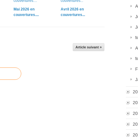
A
Mai 2026 en
Avril 2026 en
couvertures....
couvertures...
J
J
M
Article suivant »
A
M
F
J
20
20
20
20
20