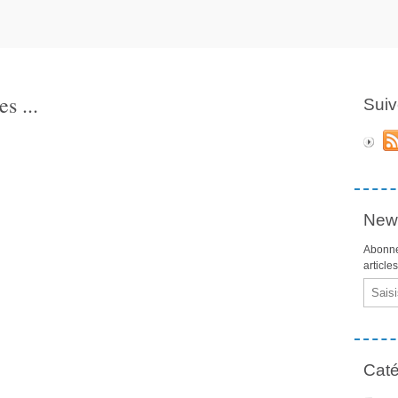
s ...
Suiv
News
Abonne
article
Email
Caté