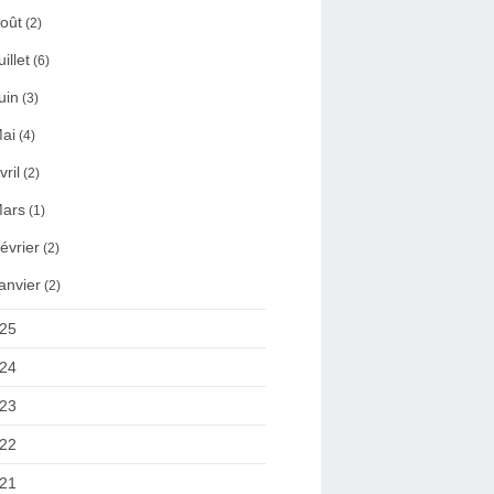
oût
(2)
uillet
(6)
uin
(3)
ai
(4)
vril
(2)
ars
(1)
évrier
(2)
anvier
(2)
25
24
23
22
21