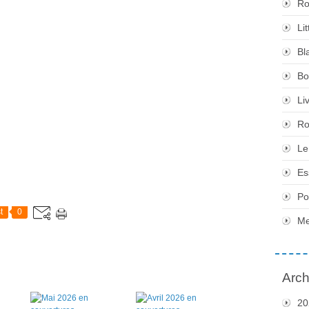
Ro
Li
Bl
Bo
Li
Ro
Le
Es
Po
t
0
Me
Arch
20