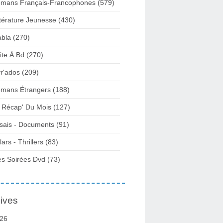
mans Français-Francophones
(579)
ttérature Jeunesse
(430)
abla
(270)
ite À Bd
(270)
vr'ados
(209)
mans Étrangers
(188)
 Récap' Du Mois
(127)
sais - Documents
(91)
lars - Thrillers
(83)
s Soirées Dvd
(73)
ives
26