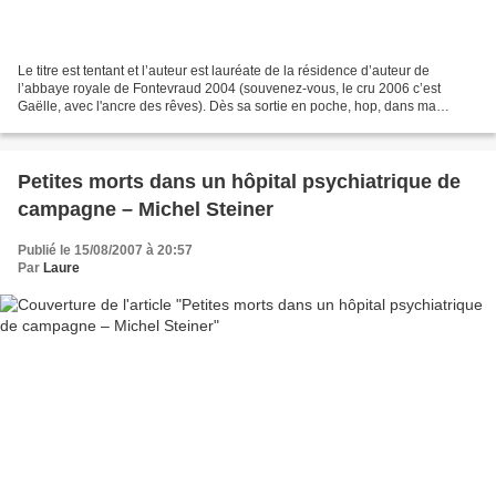
Le titre est tentant et l’auteur est lauréate de la résidence d’auteur de
l’abbaye royale de Fontevraud 2004 (souvenez-vous, le cru 2006 c’est
Gaëlle, avec l'ancre des rêves). Dès sa sortie en poche, hop, dans ma
musette. Mais hélas je ne parviens pas...
Petites morts dans un hôpital psychiatrique de
campagne – Michel Steiner
Publié le 15/08/2007 à 20:57
Par
Laure