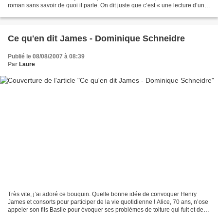
roman sans savoir de quoi il parle. On dit juste que c’est « une lecture d’une
force inoubliable...
Ce qu'en dit James - Dominique Schneidre
Publié le 08/08/2007 à 08:39
Par
Laure
Très vite, j’ai adoré ce bouquin. Quelle bonne idée de convoquer Henry
James et consorts pour participer de la vie quotidienne ! Alice, 70 ans, n’ose
appeler son fils Basile pour évoquer ses problèmes de toiture qui fuit et de
devis exorbitant qu’elle...