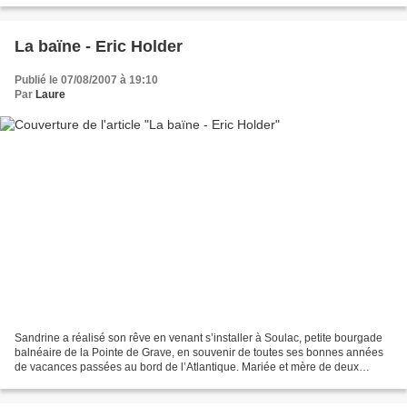
La baïne - Eric Holder
Publié le 07/08/2007 à 19:10
Par
Laure
Sandrine a réalisé son rêve en venant s’installer à Soulac, petite bourgade
balnéaire de la Pointe de Grave, en souvenir de toutes ses bonnes années
de vacances passées au bord de l’Atlantique. Mariée et mère de deux
enfants, elle mène une petite vie...