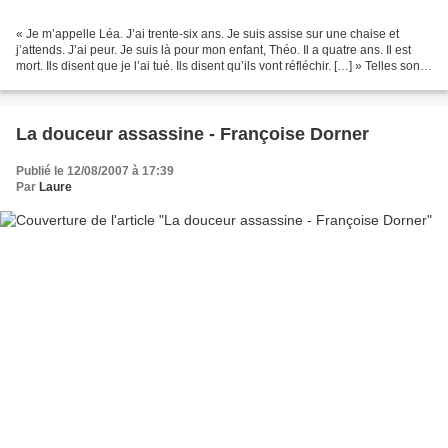
« Je m’appelle Léa. J’ai trente-six ans. Je suis assise sur une chaise et
j’attends. J’ai peur. Je suis là pour mon enfant, Théo. Il a quatre ans. Il est
mort. Ils disent que je l’ai tué. Ils disent qu’ils vont réfléchir. […] » Telles sont
les premières...
La douceur assassine - Françoise Dorner
Publié le 12/08/2007 à 17:39
Par
Laure