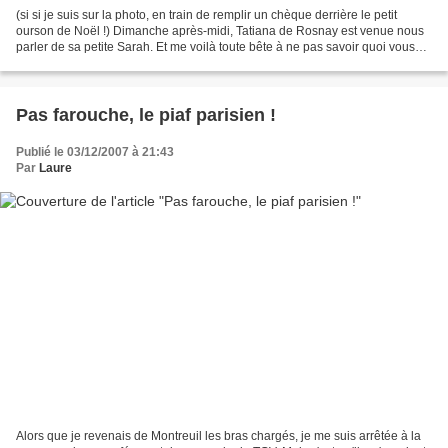
(si si je suis sur la photo, en train de remplir un chèque derrière le petit
ourson de Noël !) Dimanche après-midi, Tatiana de Rosnay est venue nous
parler de sa petite Sarah. Et me voilà toute bête à ne pas savoir quoi vous
dire, tant je garde de cette...
Pas farouche, le piaf parisien !
Publié le 03/12/2007 à 21:43
Par
Laure
Alors que je revenais de Montreuil les bras chargés, je me suis arrêtée à la