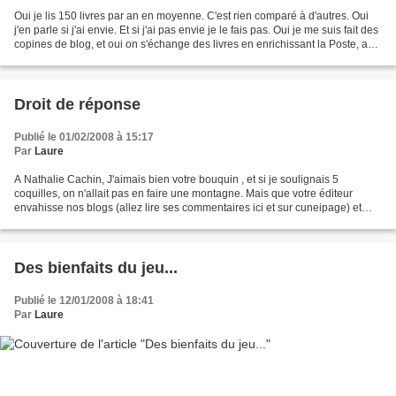
Oui je lis 150 livres par an en moyenne. C'est rien comparé à d'autres. Oui
j'en parle si j'ai envie. Et si j'ai pas envie je le fais pas. Oui je me suis fait des
copines de blog, et oui on s'échange des livres en enrichissant la Poste, au
prix où ils...
Droit de réponse
Publié le 01/02/2008 à 15:17
Par
Laure
A Nathalie Cachin, J'aimais bien votre bouquin , et si je soulignais 5
coquilles, on n'allait pas en faire une montagne. Mais que votre éditeur
envahisse nos blogs (allez lire ses commentaires ici et sur cuneipage) et
mails perso de ses dégueulis insultants,...
Des bienfaits du jeu...
Publié le 12/01/2008 à 18:41
Par
Laure