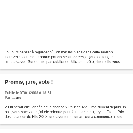
Toujours penser à regarder où l'on met les pieds dans cette maison.
Dam'zelle Caramel rapporte parfois ses trophées, et joue de longues
minutes avec. Surtout, ne pas oublier de féliciter la bête, sinon elle vous
rapporte son jouet cinquante fois dans...
Promis, juré, voté !
Publié le 07/01/2008 à 18:51
Par
Laure
2008 serait-elle l'année de la chance ? Pour ceux qui me suivent depuis un
bail, vous savez que j'ai été retenue pour faire partie du jury du Grand Prix
des Lectrices de Elle 2008, une aventure d'un an, qui a commencé à l'été
2007, et qui s'achèvera en...