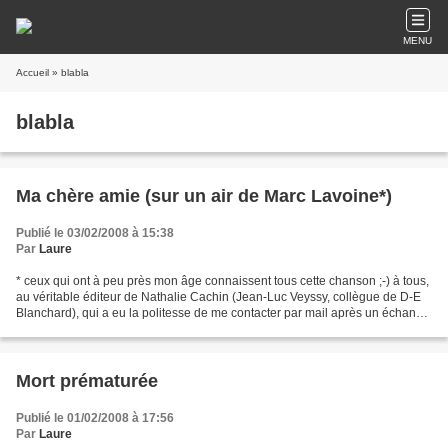
MENU
Accueil
» blabla
blabla
Ma chère amie (sur un air de Marc Lavoine*)
Publié le 03/02/2008 à 15:38
Par
Laure
* ceux qui ont à peu près mon âge connaissent tous cette chanson ;-) à tous,
au véritable éditeur de Nathalie Cachin (Jean-Luc Veyssy, collègue de D-E
Blanchard), qui a eu la politesse de me contacter par mail après un échange
avec Nathalie, je demandais...
Mort prématurée
Publié le 01/02/2008 à 17:56
Par
Laure