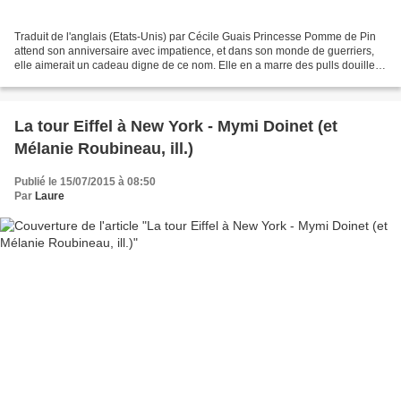
Traduit de l'anglais (Etats-Unis) par Cécile Guais Princesse Pomme de Pin
attend son anniversaire avec impatience, et dans son monde de guerriers,
elle aimerait un cadeau digne de ce nom. Elle en a marre des pulls douillets,
elle veut un cheval, un vrai,...
La tour Eiffel à New York - Mymi Doinet (et
Mélanie Roubineau, ill.)
Publié le 15/07/2015 à 08:50
Par
Laure