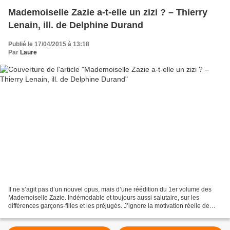
Mademoiselle Zazie a-t-elle un zizi ? – Thierry
Lenain, ill. de Delphine Durand
Publié le 17/04/2015 à 13:18
Par
Laure
Il ne s’agit pas d’un nouvel opus, mais d’une réédition du 1er volume des
Mademoiselle Zazie. Indémodable et toujours aussi salutaire, sur les
différences garçons-filles et les préjugés. J’ignore la motivation réelle de
l’éditeur (qui dit simplement sur...