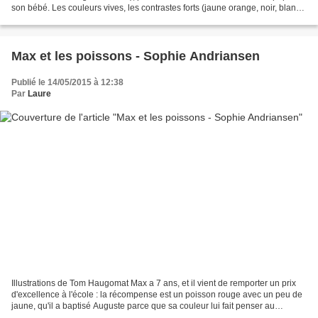
son bébé. Les couleurs vives, les contrastes forts (jaune orange, noir, blanc
et argenté sont les...
Max et les poissons - Sophie Andriansen
Publié le 14/05/2015 à 12:38
Par
Laure
Illustrations de Tom Haugomat Max a 7 ans, et il vient de remporter un prix
d'excellence à l'école : la récompense est un poisson rouge avec un peu de
jaune, qu'il a baptisé Auguste parce que sa couleur lui fait penser au
chapiteau du cirque. Le 16 juillet,...