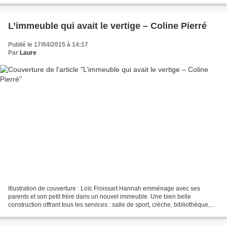
L’immeuble qui avait le vertige – Coline Pierré
Publié le 17/04/2015 à 14:17
Par
Laure
Illustration de couverture : Loïc Froissart Hannah emménage avec ses
parents et son petit frère dans un nouvel immeuble. Une bien belle
construction offrant tous les services : salle de sport, crèche, bibliothèque,
ciné-club, salle de jeux et salle de...