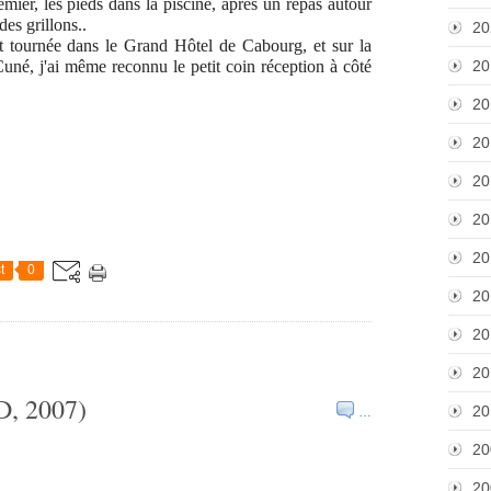
mier, les pieds dans la piscine, après un repas autour
es grillons..
20
est tournée dans le Grand Hôtel de Cabourg, et sur la
Cuné, j'ai même reconnu le petit coin réception à côté
20
20
20
20
20
20
t
0
20
20
20
D, 2007)
20
…
20
20