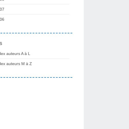
07
06
s
dex auteurs A à L
dex auteurs M à Z