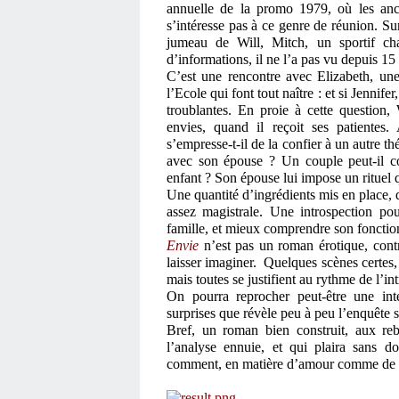
annuelle de la promo 1979, où les anci
s’intéresse pas à ce genre de réunion. Sur
jumeau de Will, Mitch, un sportif ch
d’informations, il ne l’a pas vu depuis 15
C’est une rencontre avec Elizabeth, une 
l’Ecole qui font tout naître : et si Jennifer
troublantes.
En proie à cette question, W
envies, quand il reçoit ses patientes
s’empresse-t-il de la confier à un autre t
avec son épouse ? Un couple peut-il c
enfant ? Son épouse lui impose un rituel qu
Une quantité d’ingrédients mis en place,
assez magistrale. Une introspection po
famille, et mieux comprendre son foncti
Envie
n’est pas un roman érotique, contr
laisser imaginer.
Quelques scènes certes, 
mais toutes se justifient au rythme de l’
On pourra reprocher peut-être une inte
surprises que révèle peu à peu l’enquête su
Bref, un roman bien construit, aux re
l’analyse ennuie, et qui plaira sans 
comment, en matière d’amour comme de f