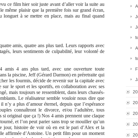
revu ce film hier soir juste avant d’aller voir la suite au
A
 le même plaisir que la première fois sur grand écran,
u longuet à se mettre en place, mais au final quand
J
J
M
quatre amis, quatre ans plus tard. Leurs rapports avec
A
tagés, leurs sentiments de culpabilité, leur volonté de
M
4 amis 4 ans plus tard, avec une ouverture toute
F
dans la piscine, Jeff (Gérard Darmon) en préretraite qui
J
er les fourmis, décide de revenir sur la capitale avec
 sur le sport et les sportifs, en collaboration avec ses
20
ngé, mais toujours se ressemblent, dans leurs chassés-
emblants. Le réalisateur semble vouloir nous dire que
20
 il n’y a plus d’amour éternel, depuis que l’espérance
ples connaîtront le divorce, et/ou l’adultère, tous
20
as si original que ça !) Nos 4 amis prennent une claque
tourné, et l’on peut parier sans trop se mouiller qu’un
20
e jour, histoire de voir où en est le pari d’Alex et la
le affirmée d’Antoine. Un petit film pour un moment
20