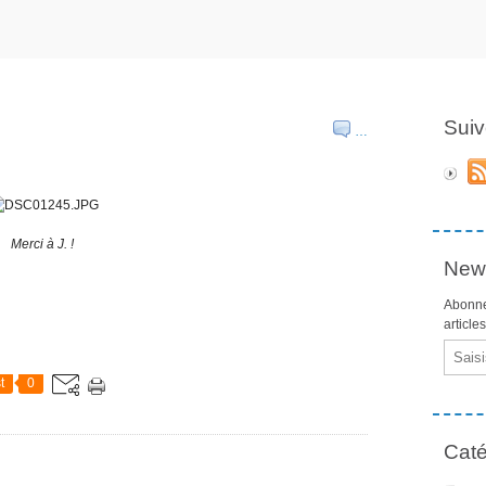
Suiv
…
Merci à J. !
News
Abonne
article
Email
t
0
Caté