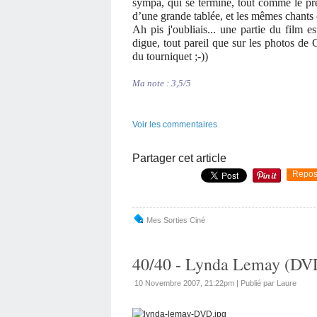
sympa, qui se termine, tout comme le pre
d’une grande tablée, et les mêmes chants d
Ah pis j'oubliais... une partie du film 
digue, tout pareil que sur les photos de 
du tourniquet ;-))
Ma note : 3,5/5
Voir les commentaires
Partager cet article
Repos
Mes Sorties Ciné
40/40 - Lynda Lemay (DV
10 Novembre 2007, 21:22pm
|
Publié par Laure