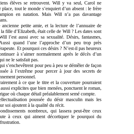
ens élèves se retrouvent. Will y va seul, Carol ne
 place, tout le monde s’enquiert d’un absent : le frère
ampion en natation. Mais Will n’a pas davantage
 ans.
ancienne petite amie, et la lecture de l’annuaire de
, la fille d’Elizabeth, était celle de Will ? Les dates sont
ill l’est aussi avec sa sexualité. Désirs, fantasmes,
. Aussi quand l’une l’approche d’un peu trop près
hérapeute. Et pourquoi ces désirs ? N’est-il pas heureux
ontinuer à s’aimer normalement après le décès d’un
i ne le satisfait pas.
 qui s’enchevêtrent pour peu à peu se démêler de façon
ussée à l’extrême pour percer à jour des secrets de
onnement
personnel.
airement à ce que le titre et la couverture pourraient
aussi explicites que bien menées, ponctuent le roman,
intrigue où chaque détail préalablement semé compte.
llectualisation poussée du désir masculin mais les
r soi ajoutent à la qualité du récit.
bondissements nombreux, qui lassera peut-être ceux
doute à ceux qui aiment décortiquer le pourquoi du
rustration.