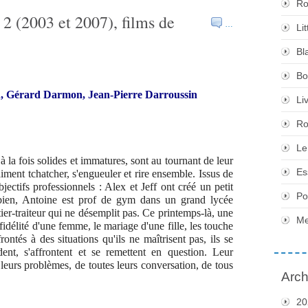
Ro
2 (2003 et 2007), films de
…
Li
Bl
Bo
 Gérard Darmon, Jean-Pierre Darroussin
Li
Ro
Le
 la fois solides et immatures, sont au tournant de leur
Es
aiment tchatcher, s'engueuler et rire ensemble. Issus de
bjectifs professionnels : Alex et Jeff ont créé un petit
Po
bien, Antoine est prof de gym dans un grand lycée
er-traiteur qui ne désemplit pas. Ce printemps-là, une
Me
fidélité d'une femme, le mariage d'une fille, les touche
ntés à des situations qu'ils ne maîtrisent pas, ils se
dent, s'affrontent et se remettent en question. Leur
leurs problèmes, de toutes leurs conversation, de tous
Arch
20