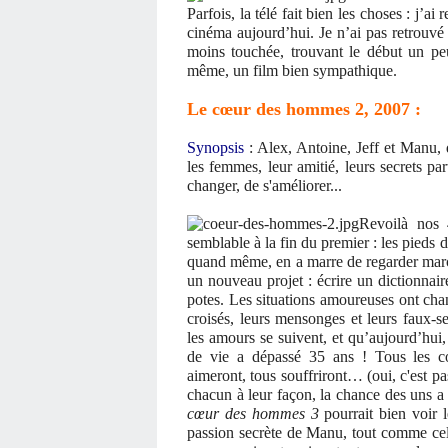
Parfois, la télé fait bien les choses : j’ai 
cinéma aujourd’hui. Je n’ai pas retrouvé
moins touchée, trouvant le début un pe
même, un film bien sympathique.
Le cœur des hommes 2, 2007 :
Synopsis
: Alex, Antoine, Jeff et Manu, 
les femmes, leur amitié, leurs secrets par
changer, de s'améliorer...
Revoilà nos 
semblable à la fin du premier : les pieds 
quand même, en a marre de regarder march
un nouveau projet : écrire un dictionnaire
potes. Les situations amoureuses ont cha
croisés, leurs mensonges et leurs faux-s
les amours se suivent, et qu’aujourd’hui,
de vie a dépassé 35 ans ! Tous les cou
aimeront, tous souffriront… (oui, c'est p
chacun à leur façon, la chance des uns a 
cœur des hommes 3
pourrait bien voir l
passion secrète de Manu, tout comme cel