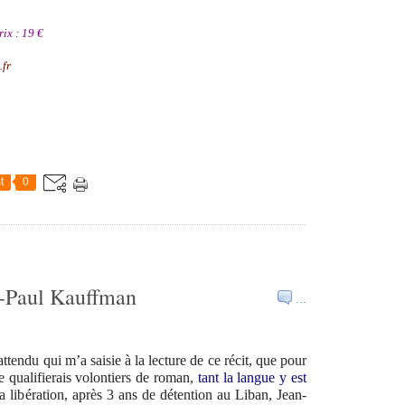
ix : 19 €
.fr
t
0
n-Paul Kauffman
…
nattendu qui m
’
a saisie
à
la lecture de ce r
é
cit, que pour
je qualifierais volontiers de roman,
tant la langue y est
a lib
é
ration, apr
è
s 3 ans de d
é
tention au Liban, Jean-