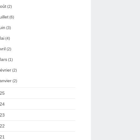
oût
(2)
uillet
(6)
uin
(3)
ai
(4)
vril
(2)
ars
(1)
évrier
(2)
anvier
(2)
25
24
23
22
21