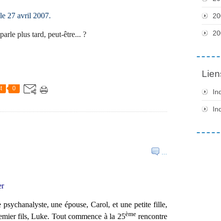
e 27 avril 2007.
20
20
parle plus tard, peut-être... ?
Lien
t
0
In
In
…
er
 psychanalyste, une épouse, Carol, et une petite fille,
ème
emier fils, Luke. Tout commence à la 25
rencontre