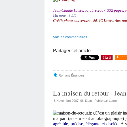
Jean-Claude Lattès, octobre 2007, 332 pages, pr
Ma note : 3,5/5
Crédit photo couverture : éd. JC Lattès, Amazon
Voir les commentaires
Partager cet article
Repos
Romans Étrangers
La maison du retour - Jea
8 Novembre 2007, 06:11am
|
Publié par Laure
C
’
est un plaisir i
ma part (si ce n
’é
tait autobiographique) 
agr
é
able, pr
é
cise,
é
l
é
gante et cisel
é
e
. A s