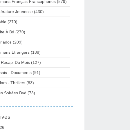
mans Français-Francophones
(579)
ttérature Jeunesse
(430)
abla
(270)
ite À Bd
(270)
vr'ados
(209)
mans Étrangers
(188)
 Récap' Du Mois
(127)
sais - Documents
(91)
lars - Thrillers
(83)
s Soirées Dvd
(73)
ives
26