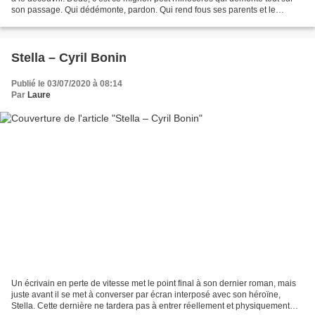
son passage. Qui dédémonte, pardon. Qui rend fous ses parents et le
voisinage, mais promis, Dédé va tout...
Stella – Cyril Bonin
Publié le 03/07/2020 à 08:14
Par
Laure
Un écrivain en perte de vitesse met le point final à son dernier roman, mais
juste avant il se met à converser par écran interposé avec son héroïne,
Stella. Cette dernière ne tardera pas à entrer réellement et physiquement