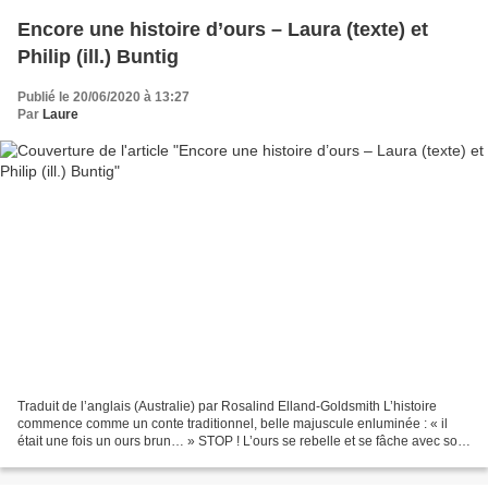
Encore une histoire d’ours – Laura (texte) et
Philip (ill.) Buntig
Publié le 20/06/2020 à 13:27
Par
Laure
Traduit de l’anglais (Australie) par Rosalind Elland-Goldsmith L’histoire
commence comme un conte traditionnel, belle majuscule enluminée : « il
était une fois un ours brun… » STOP ! L’ours se rebelle et se fâche avec son
auteur. Ça suffit, les ours sont...