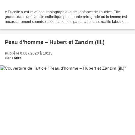
« Pucelle » est le volet autobiographique de l’enfance de l’autrice. Elle
grandit dans une famille catholique pratiquante rétrograde où la femme est
nécessairement soumise. L’éducation est patriarcale, la sexualité tabou et
sale, mais Florence, au fil...
Peau d’homme – Hubert et Zanzim (ill.)
Publié le 07/07/2020 à 10:25
Par
Laure