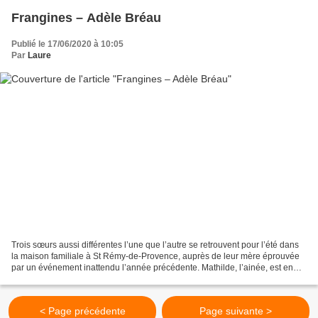
Frangines – Adèle Bréau
Publié le 17/06/2020 à 10:05
Par
Laure
Trois sœurs aussi différentes l’une que l’autre se retrouvent pour l’été dans
la maison familiale à St Rémy-de-Provence, auprès de leur mère éprouvée
par un événement inattendu l’année précédente. Mathilde, l’ainée, est en
couple, a des enfants, et à...
< Page précédente
Page suivante >