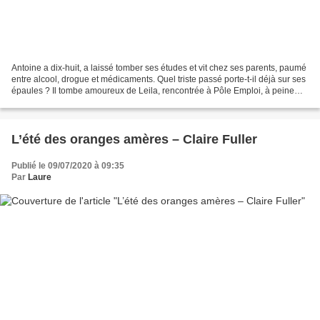
Antoine a dix-huit, a laissé tomber ses études et vit chez ses parents, paumé
entre alcool, drogue et médicaments. Quel triste passé porte-t-il déjà sur ses
épaules ? Il tombe amoureux de Leila, rencontrée à Pôle Emploi, à peine
plus âgée, mariée et mère...
L’été des oranges amères – Claire Fuller
Publié le 09/07/2020 à 09:35
Par
Laure