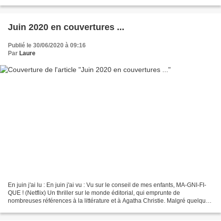
dans sa vie. Comment est-ce...
Juin 2020 en couvertures ...
Publié le 30/06/2020 à 09:16
Par
Laure
En juin j'ai lu : En juin j'ai vu : Vu sur le conseil de mes enfants, MA-GNI-FI-
QUE ! (Netflix) Un thriller sur le monde éditorial, qui emprunte de
nombreuses références à la littérature et à Agatha Christie. Malgré quelques
lourdeurs trop théâtrales,...