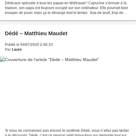
Dédicace spéciale à tous les papas en télétravail ! Capucine s’ennuie à la
maison, son papa est toujours occupé sur son ordinateur. Elle pourrait bien
essayer de jouer, mais ça le dérange tout le temps : trop de bruit, trop de
bêtises… C’est décidé :...
Dédé – Matthieu Maudet
Publié le 04/07/2020 à 08:33
Par
Laure
Si vous ne connaissez pas encore le système Dédé, vous n’allez pas tarder
à le découvrir. Dédé, c’est ce mignon petit rhinocéros qui démonte tout sur