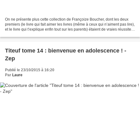
On ne présente plus cette collection de Françoize Boucher, dont les deux
premiers (le livre qui fait aimer les livres (même à ceux qui n’aiment pas lire),
et le livre qui t’explique enfin tout sur les parents) étaient de vraies réussites,
drôles et novatrices...
Titeuf tome 14 : bienvenue en adolescence ! -
Zep
Publié le 23/10/2015 à 16:20
Par
Laure