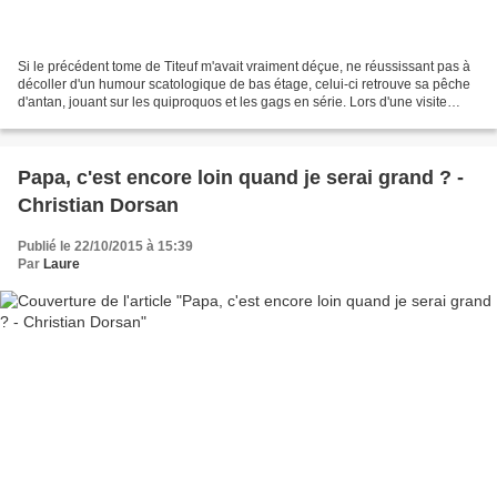
Si le précédent tome de Titeuf m'avait vraiment déçue, ne réussissant pas à
décoller d'un humour scatologique de bas étage, celui-ci retrouve sa pêche
d'antan, jouant sur les quiproquos et les gags en série. Lors d'une visite
scolaire au musée, Titeuf...
Papa, c'est encore loin quand je serai grand ? -
Christian Dorsan
Publié le 22/10/2015 à 15:39
Par
Laure