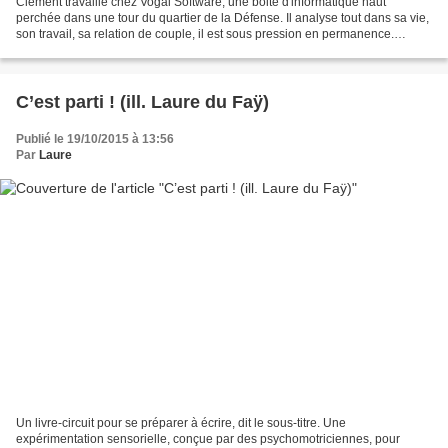
Clément travaille chez Vogal Software, une boite d'informatique haut
perchée dans une tour du quartier de la Défense. Il analyse tout dans sa vie,
son travail, sa relation de couple, il est sous pression en permanence.
L'évanouissement de la femme de...
C’est parti ! (ill. Laure du Faÿ)
Publié le 19/10/2015 à 13:56
Par
Laure
Un livre-circuit pour se préparer à écrire, dit le sous-titre. Une
expérimentation sensorielle, conçue par des psychomotriciennes, pour