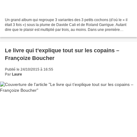
Un grand album qui regroupe 3 variantes des 3 petits cochons (d’où le « il
était 3 fois ») sous la plume de Davide Cali et de Roland Garrigue. Autant
dire que le plaisir est multiplié par trois, au moins. Dans une première
histoire, Pouf ! ou Et si les...
Le livre qui t’explique tout sur les copains –
Françoize Boucher
Publié le 24/10/2015 à 16:55
Par
Laure