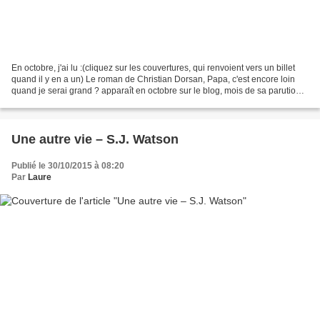
En octobre, j'ai lu :(cliquez sur les couvertures, qui renvoient vers un billet
quand il y en a un) Le roman de Christian Dorsan, Papa, c'est encore loin
quand je serai grand ? apparaît en octobre sur le blog, mois de sa parution,
mais je l'avais lu cet...
Une autre vie – S.J. Watson
Publié le 30/10/2015 à 08:20
Par
Laure