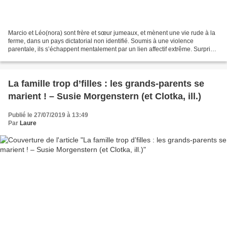
Marcio et Léo(nora) sont frère et sœur jumeaux, et mènent une vie rude à la
ferme, dans un pays dictatorial non identifié. Soumis à une violence
parentale, ils s’échappent mentalement par un lien affectif extrême. Surpris
par leur père en pleine relation...
La famille trop d’filles : les grands-parents se
marient ! – Susie Morgenstern (et Clotka, ill.)
Publié le 27/07/2019 à 13:49
Par
Laure