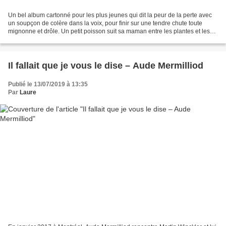
Un bel album cartonné pour les plus jeunes qui dit la peur de la perte avec
un soupçon de colère dans la voix, pour finir sur une tendre chute toute
mignonne et drôle. Un petit poisson suit sa maman entre les plantes et les
algues, mais elle va trop vite,...
Il fallait que je vous le dise – Aude Mermilliod
Publié le 13/07/2019 à 13:35
Par
Laure