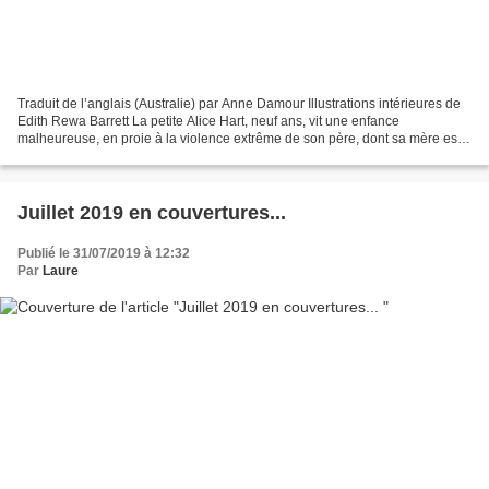
Traduit de l’anglais (Australie) par Anne Damour Illustrations intérieures de
Edith Rewa Barrett La petite Alice Hart, neuf ans, vit une enfance
malheureuse, en proie à la violence extrême de son père, dont sa mère est
victime également. Après un tragique...
Juillet 2019 en couvertures...
Publié le 31/07/2019 à 12:32
Par
Laure