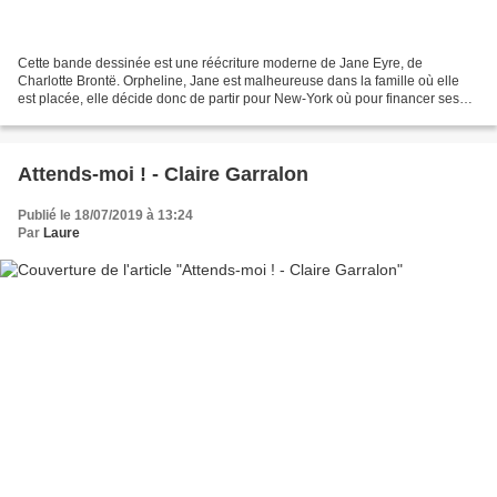
Cette bande dessinée est une réécriture moderne de Jane Eyre, de
Charlotte Brontë. Orpheline, Jane est malheureuse dans la famille où elle
est placée, elle décide donc de partir pour New-York où pour financer ses
études d’art, elle trouve un job auprès...
Attends-moi ! - Claire Garralon
Publié le 18/07/2019 à 13:24
Par
Laure