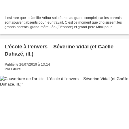
Il est rare que la famille Arthur soit réunie au grand complet, car les parents
sont souvent absents pour leur travail. C’est ce moment que choisissent les
grands-parents, grand-mère Léo (Éléonore) et grand-père Mimi pour
annoncer qu’ils vont se remarier....
L’école à l’envers – Séverine Vidal (et Gaëlle
Duhazé, ill.)
Publié le 26/07/2019 à 13:14
Par
Laure