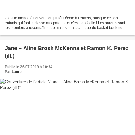
C’est le monde à l’envers, ou plutôt l’école à l’envers, puisque ce sont les
enfants qui font la classe aux parents, et c’est pas facile ! Les parents sont
les premiers à reconnaître que maitriser la technique du basket-boulette
(lancer de papier froissé...
Jane – Aline Brosh McKenna et Ramon K. Perez
(ill.)
Publié le 26/07/2019 à 10:34
Par
Laure