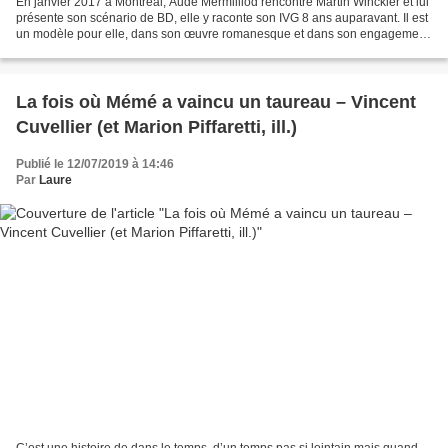
En janvier 2017 à Montréal, Aude Mermilliod rencontre Martin Winckler et lui
présente son scénario de BD, elle y raconte son IVG 8 ans auparavant. Il est
un modèle pour elle, dans son œuvre romanesque et dans son engagement
pour les femmes en tant que...
La fois où Mémé a vaincu un taureau – Vincent
Cuvellier (et Marion Piffaretti, ill.)
Publié le 12/07/2019 à 14:46
Par
Laure
C’est une histoire de dans le temps, d’un temps pas si lointain mais quand