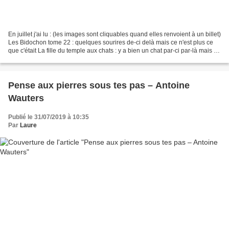
En juillet j'ai lu : (les images sont cliquables quand elles renvoient à un billet)
Les Bidochon tome 22 : quelques sourires de-ci delà mais ce n'est plus ce
que c'était La fille du temple aux chats : y a bien un chat par-ci par-là mais ça
ne parle pas...
Pense aux pierres sous tes pas – Antoine
Wauters
Publié le 31/07/2019 à 10:35
Par
Laure